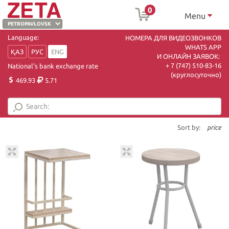
0
Menu
Language:
НОМЕРА ДЛЯ ВИДЕОЗВОНКОВ
WHATS APP
ҚАЗ
РУС
ENG
И ОНЛАЙН ЗАЯВОК:
+ 7 (747) 510-83-16
National's bank exchange rate
(круглосуточно)
469.93
5.71
Sort by:
price