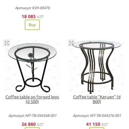
Артикул: КУЛ-00476
18 085
KZT
Buy
Coffee table on forged legs
Coffee table "Keruen" (d
(d 500)
800)
Артикул: МТ-ТВ-044568-001
Артикул: МТ-ТВ-044576-001
26 880
41 150
KZT
KZT