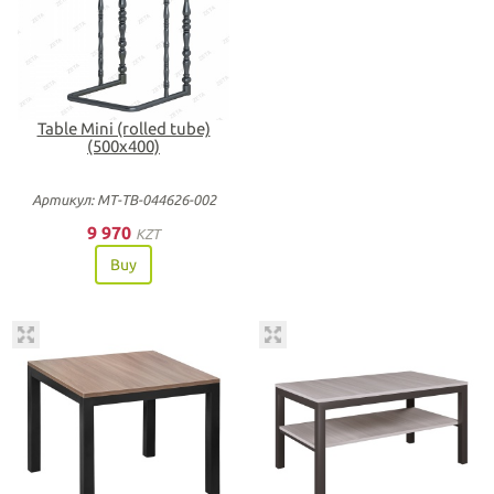
Table Mini (rolled tube)
(500х400)
Артикул: МТ-ТВ-044626-002
9 970
KZT
Buy