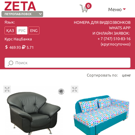
0
Меню
Язык:
НОМЕРА ДЛЯ ВИДЕОЗВОНКОВ
WHATS APP
ҚАЗ
РУС
ENG
И ОНЛАЙН ЗАЯВОК:
+ 7 (747) 510-83-16
Курс Нацбанка
(круглосуточно)
469.93
5.71
Сортировать по:
цене