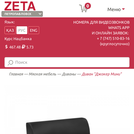
0
Меню
Язык:
НОМЕРА ДЛЯ ВИДЕОЗВОНКОВ
WHATS APP
ҚАЗ
РУС
ENG
И ОНЛАЙН ЗАЯВОК:
+ 7 (747) 510-83-16
Курс Нацбанка
(круглосуточно)
467.48
5.73
Главная
—
Мягкая мебель
—
Диваны
—
Диван "Джокер Мини"