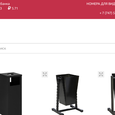
цбанка
НОМЕРА ДЛЯ ВИ
3
5.71
+ 7 (747)