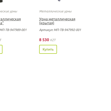
еские урны
Металлические урны
таллическая
Урна металлическая
а"
(крытая)
МП-ТВ-947989-001
Артикул: МП-ТВ-947992-001
8 530
T
KZT
Купить