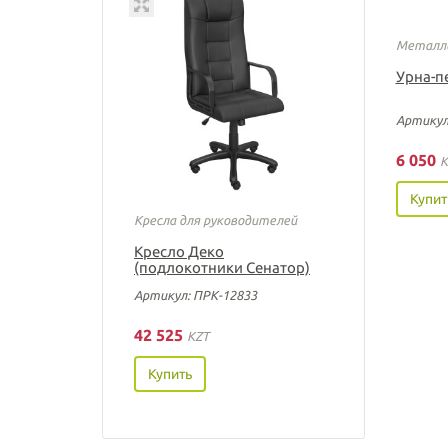
Металли
Урна-п
Артикул
6 050
K
Купит
Кресла для руководителей
Кресло Деко
(подлокотники Сенатор)
Артикул: ПРК-12833
42 525
KZT
Купить