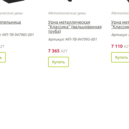
ческие урны
Металлические урны
Металлич
епельница
Урна металлическая
Урна ме
"Классика" (вальцованная
"Классик
труба)
: МП-ТВ-947985-001
Артикул: 
Артикул: МП-ТВ-947995-001
7 110
ZT
KZ
7 365
KZT
ь
Купить
Купить