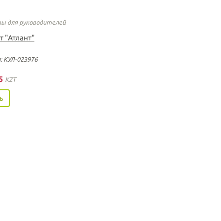
ы для руководителей
т "Атлант"
: КУЛ-023976
25
KZT
ь