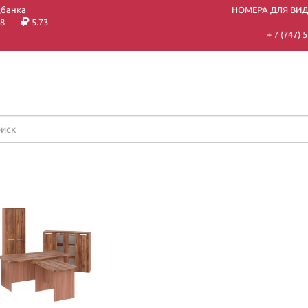
цбанка
НОМЕРА ДЛЯ ВИ
8
5.73
+ 7 (747)