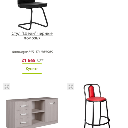
Стул "Шейн" чёрные
полозья
Артикул: МП-ТВ-949645
21 665
KZT
Купить