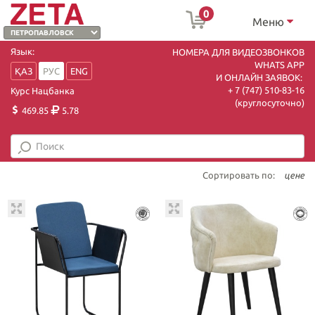
0
Меню
Язык:
НОМЕРА ДЛЯ ВИДЕОЗВОНКОВ
WHATS APP
ҚАЗ
РУС
ENG
И ОНЛАЙН ЗАЯВОК:
+ 7 (747) 510-83-16
Курс Нацбанка
(круглосуточно)
469.85
5.78
Сортировать по:
цене