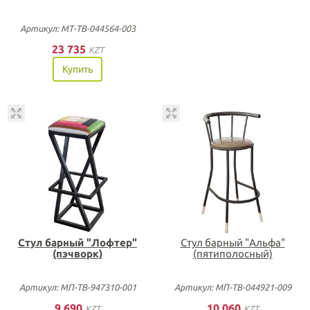
Артикул: МТ-ТВ-044564-003
23 735
KZT
Купить
Стул барный "Лофтер"
Стул барный "Альфа"
(пэчворк)
(пятиполосный)
Артикул: МП-ТВ-947310-001
Артикул: МП-ТВ-044921-009
9 690
10 060
KZT
KZT