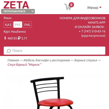
0
Меню
Язык:
НОМЕРА ДЛЯ ВИДЕОЗВОНКОВ
WHATS APP
ҚАЗ
РУС
ENG
И ОНЛАЙН ЗАЯВОК:
+ 7 (747) 510-83-16
Курс Нацбанка
(круглосуточно)
469.93
5.71
Главная
—
Мебель для кафе и ресторанов
—
Барные стулья
—
Стул барный "Маркос"