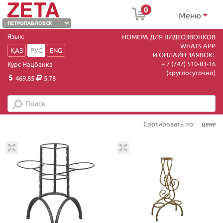
0
Меню
Язык:
НОМЕРА ДЛЯ ВИДЕОЗВОНКОВ
WHATS APP
ҚАЗ
РУС
ENG
И ОНЛАЙН ЗАЯВОК:
+ 7 (747) 510-83-16
Курс Нацбанка
(круглосуточно)
469.85
5.78
Сортировать по:
цене