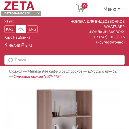
0
Меню
Язык:
НОМЕРА ДЛЯ ВИДЕОЗВОНКОВ
WHATS APP
ҚАЗ
РУС
ENG
И ОНЛАЙН ЗАЯВОК:
+ 7 (747) 510-83-16
Курс Нацбанка
(круглосуточно)
467.48
5.73
Главная
—
Мебель для кафе и ресторанов
—
Шкафы и тумбы
—
Стеллаж низкий "КУЛ-115"