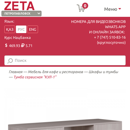
0
Меню
Язык:
НОМЕРА ДЛЯ ВИДЕОЗВОНКОВ
WHATS APP
ҚАЗ
РУС
ENG
И ОНЛАЙН ЗАЯВОК:
+ 7 (747) 510-83-16
Курс Нацбанка
(круглосуточно)
469.93
5.71
Главная
—
Мебель для кафе и ресторанов
—
Шкафы и тумбы
—
Тумба сервисная "КУЛ-1"