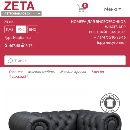
0
Меню
Язык:
НОМЕРА ДЛЯ ВИДЕОЗВОНКОВ
WHATS APP
ҚАЗ
РУС
ENG
И ОНЛАЙН ЗАЯВОК:
+ 7 (747) 510-83-16
Курс Нацбанка
(круглосуточно)
467.48
5.73
Главная
—
Мягкая мебель
—
Мягкие кресла
—
Кресло
"Оксфорд"