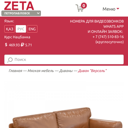
0
Меню
Язык:
НОМЕРА ДЛЯ ВИДЕОЗВОНКОВ
WHATS APP
ҚАЗ
РУС
ENG
И ОНЛАЙН ЗАЯВОК:
+ 7 (747) 510-83-16
Курс Нацбанка
(круглосуточно)
469.93
5.71
Главная
—
Мягкая мебель
—
Диваны
—
Диван "Версаль"