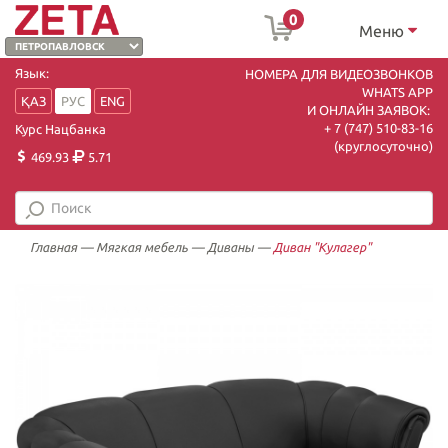
0
Меню
Язык:
НОМЕРА ДЛЯ ВИДЕОЗВОНКОВ
WHATS APP
ҚАЗ
РУС
ENG
И ОНЛАЙН ЗАЯВОК:
+ 7 (747) 510-83-16
Курс Нацбанка
(круглосуточно)
469.93
5.71
Главная
—
Мягкая мебель
—
Диваны
—
Диван "Кулагер"