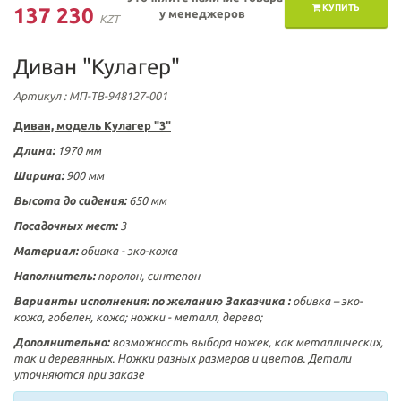
КУПИТЬ
137 230
у менеджеров
KZT
Диван "Кулагер"
Артикул
: МП-ТВ-948127-001
Диван, модель Кулагер "3"
Длина:
1970 мм
Ширина:
900 мм
Высота до сидения:
650 мм
Посадочных мест:
3
Материал:
обивка - эко-кожа
Наполнитель:
поролон, синтепон
Варианты исполнения:
по желанию Заказчика :
обивка – эко-
кожа, гобелен, кожа; ножки - металл, дерево;
Дополнительно:
возможность выбора ножек, как металлических,
так и деревянных. Ножки разных размеров и цветов. Детали
уточняются при заказе