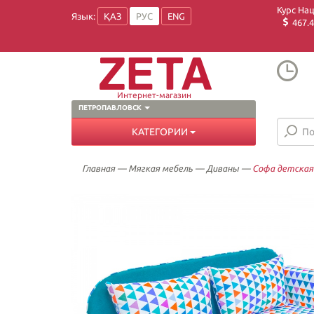
Курс На
Язык:
ҚАЗ
РУС
ENG
467.4
Интернет-магазин
ПЕТРОПАВЛОВСК
КАТЕГОРИИ
Главная
—
Мягкая мебель
—
Диваны
—
Софа детская