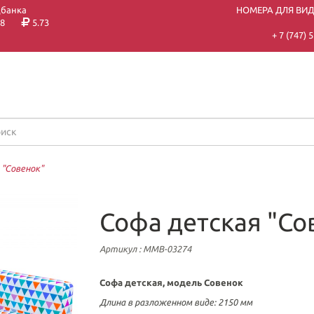
цбанка
НОМЕРА ДЛЯ ВИ
8
5.73
+ 7 (747)
 "Совенок"
Софа детская "Со
Артикул
: ММВ-03274
Софа детская, модель Совенок
Длина в разложенном виде: 2150 мм