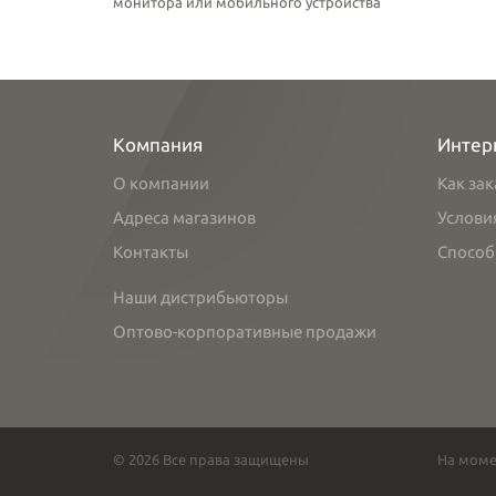
монитора или мобильного устройства
Компания
Интер
О компании
Как зак
Адреса магазинов
Услови
Контакты
Способ
Наши дистрибьюторы
Оптово-корпоративные продажи
© 2026 Все права защищены
На моме