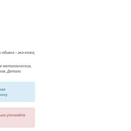
:
обивка – эко-кожа,
к металлических,
тов. Детали
ная
фону
ьно уточняйте