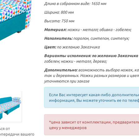
Длина в собранном виде: 1650 мм
Ширина: 800 мм
Высота: 750 мм
Материал:
ножки - металл; обивка -
гобелен
;
Наполнитель:
поролон, синтепон, синтепух;
Цвет:
по желанию Заказчика
Варианты исполнения:
по желанию Заказчика 
гобелен; ножки - металл, дерево;
Дополнительно:
возможность выбора ножек, ка
так и деревянных. Ножки разных размеров и цве
уточняются при заказе
Если Вас интересует какая-либо дополнитель
информация, Вы можете уточнить ее по теле
*цена зависит от комплектации, предварител
цену у менеджеров
ся от
топередачи вашего