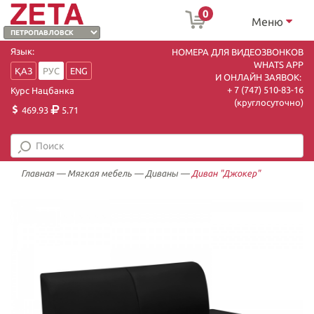
0
Меню
Язык:
НОМЕРА ДЛЯ ВИДЕОЗВОНКОВ
WHATS APP
ҚАЗ
РУС
ENG
И ОНЛАЙН ЗАЯВОК:
+ 7 (747) 510-83-16
Курс Нацбанка
(круглосуточно)
469.93
5.71
Главная
—
Мягкая мебель
—
Диваны
—
Диван "Джокер"