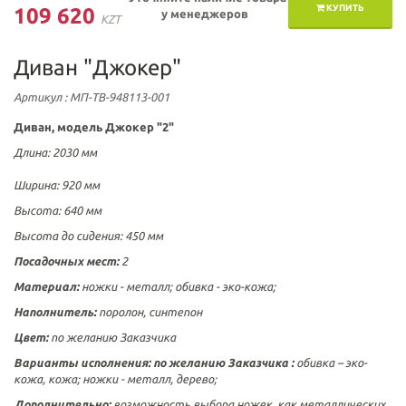
КУПИТЬ
109 620
у менеджеров
KZT
Диван "Джокер"
Артикул
: МП-ТВ-948113-001
Диван, модель Джокер "2"
Длина: 2030 мм
Ширина:
920 мм
Высота: 640 мм
Высота до сидения: 450 мм
Посадочных мест:
2
Материал:
ножки - металл; обивка -
эко-кожа
;
Наполнитель:
поролон, синтепон
Цвет:
по желанию Заказчика
Варианты исполнения:
по желанию Заказчика :
обивка – эко-
кожа, кожа; ножки - металл, дерево;
Дополнительно:
возможность выбора ножек, как металлических,