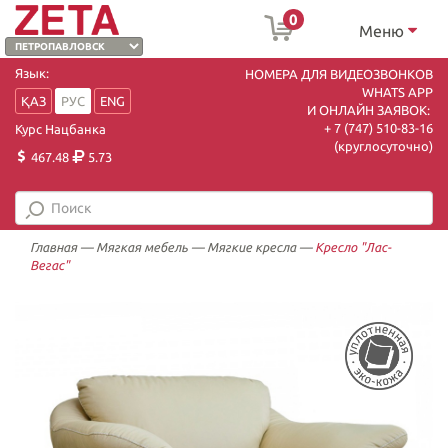
0
Меню
Язык:
НОМЕРА ДЛЯ ВИДЕОЗВОНКОВ
WHATS APP
ҚАЗ
РУС
ENG
И ОНЛАЙН ЗАЯВОК:
+ 7 (747) 510-83-16
Курс Нацбанка
(круглосуточно)
467.48
5.73
Главная
—
Мягкая мебель
—
Мягкие кресла
—
Кресло "Лас-
Вегас"