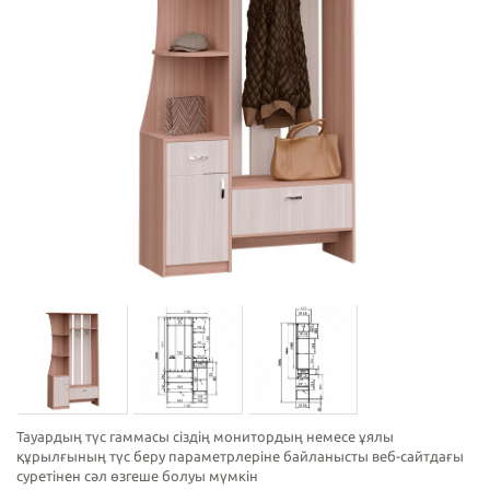
Тауардың түс гаммасы сіздің монитордың немесе ұялы
құрылғының түс беру параметрлеріне байланысты веб-сайтдағы
суретінен сәл өзгеше болуы мүмкін