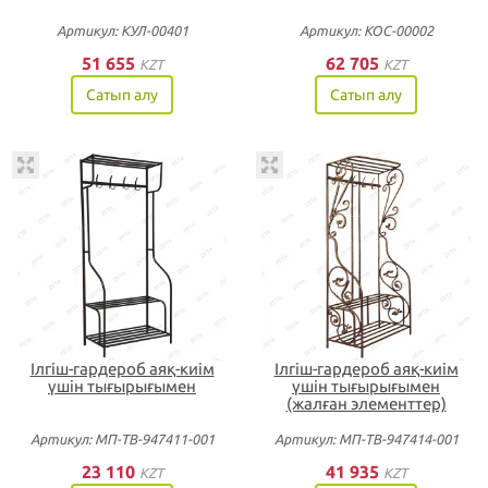
Артикул: КУЛ-00401
Артикул: КОС-00002
51 655
62 705
KZT
KZT
Сатып алу
Сатып алу
Ілгіш-гардероб аяқ-киім
Ілгіш-гардероб аяқ-киім
үшін тығырығымен
үшін тығырығымен
(жалған элементтер)
Артикул: МП-ТВ-947411-001
Артикул: МП-ТВ-947414-001
23 110
41 935
KZT
KZT