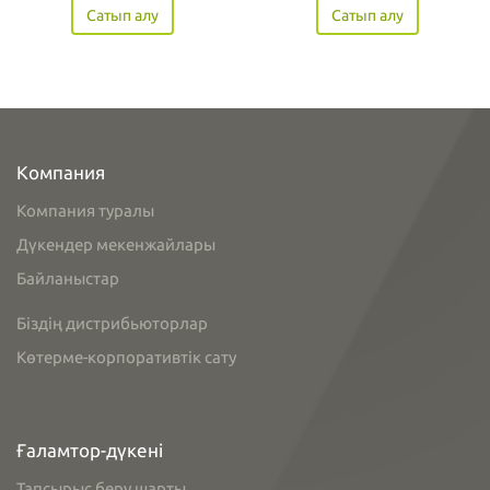
Сатып алу
Сатып алу
Компания
Компания туралы
Дүкендер мекенжайлары
Байланыстар
Біздің дистрибьюторлар
Көтерме-корпоративтік сату
Ғаламтор-дүкені
Тапсырыс беру шарты