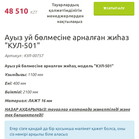
Тауарлардың
САТЫП АЛУ
48 510
қолжетімділігін
KZT
менеджерлерден
нақтылаңыз
Ауыз yй бөлмесіне арналған жиһаз
"КУЛ-501"
Артикул
: КУЛ-00757
Ауыз yй бөлмесіне арналған жиһаз, модель "КУЛ-501"
Ұзындығы:
1100
мм
Ені:
400
мм
Биіктігі:
2100 мм
Материал: ЛАЖТ 16 мм
НАЗАР АУДАРЫҢЫЗ: тауарлар қаптамада жөнелтіледі және
тек бөлшектеледі!
Егер сізге қандай да бір қосымша мәлімет қажет болса, оны
сіз нөмірі арқылы біле аласыз