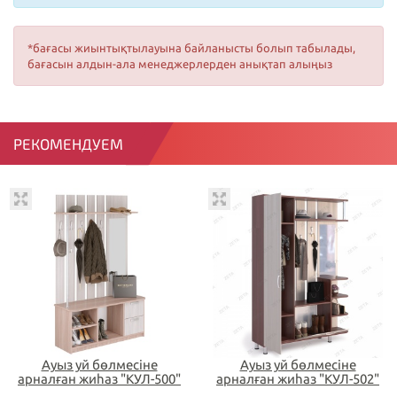
*бағасы жиынтықтылауына байланысты болып табылады,
бағасын алдын-ала менеджерлерден анықтап алыңыз
РЕКОМЕНДУЕМ
Ауыз yй бөлмесіне
Ауыз yй бөлмесіне
арналған жиһаз "КУЛ-500"
арналған жиһаз "КУЛ-502"