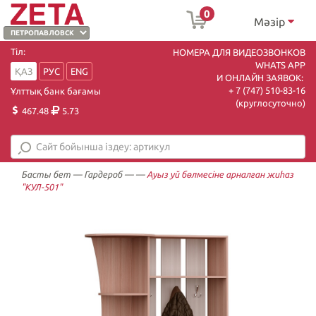
0
Мәзір
Тіл:
НОМЕРА ДЛЯ ВИДЕОЗВОНКОВ
WHATS APP
ҚАЗ
РУС
ENG
И ОНЛАЙН ЗАЯВОК:
+ 7 (747) 510-83-16
Ұлттық банк бағамы
(круглосуточно)
467.48
5.73
Басты бет
—
Гардероб
—
—
Ауыз yй бөлмесіне арналған жиһаз
"КУЛ-501"