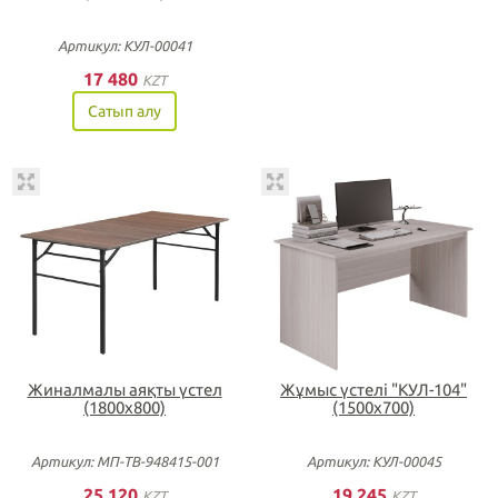
Артикул: КУЛ-00041
17 480
KZT
Сатып алу
Жиналмалы аяқты үстел
Жұмыс үстелі "КУЛ-104"
(1800х800)
(1500х700)
Артикул: МП-ТВ-948415-001
Артикул: КУЛ-00045
25 120
19 245
KZT
KZT