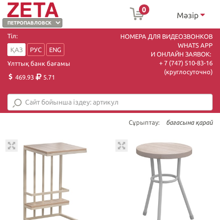
0
Мәзір
Тіл:
НОМЕРА ДЛЯ ВИДЕОЗВОНКОВ
WHATS APP
ҚАЗ
РУС
ENG
И ОНЛАЙН ЗАЯВОК:
+ 7 (747) 510-83-16
Ұлттық банк бағамы
(круглосуточно)
469.93
5.71
Сұрыптау:
бағасына қарай