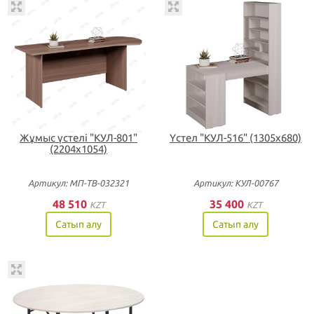
Жұмыс үстелі "КУЛ-801"
Үстел "КУЛ-516" (1305х680)
(2204х1054)
Артикул: МП-ТВ-032321
Артикул: КУЛ-00767
48 510
35 400
KZT
KZT
Сатып алу
Сатып алу