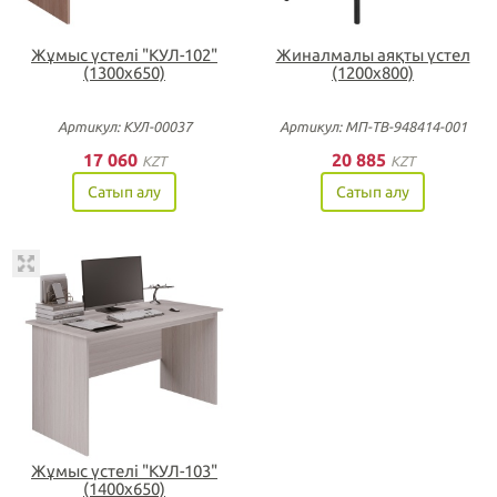
Жұмыс үстелі "КУЛ-102"
Жиналмалы аяқты үстел
(1300х650)
(1200х800)
Артикул: КУЛ-00037
Артикул: МП-ТВ-948414-001
17 060
20 885
KZT
KZT
Сатып алу
Сатып алу
Жұмыс үстелі "КУЛ-103"
(1400х650)