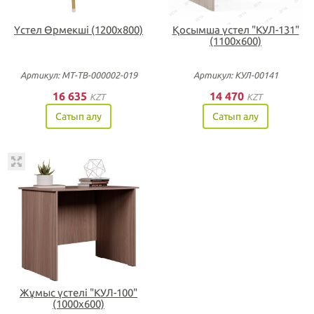
Үстел Өрмекші (1200х800)
Қосымша үстел "КУЛ-131"
(1100х600)
Артикул: МТ-ТВ-000002-019
Артикул: КУЛ-00141
16 635
14 470
KZT
KZT
Сатып алу
Сатып алу
Жұмыс үстелі "КУЛ-100"
(1000х600)