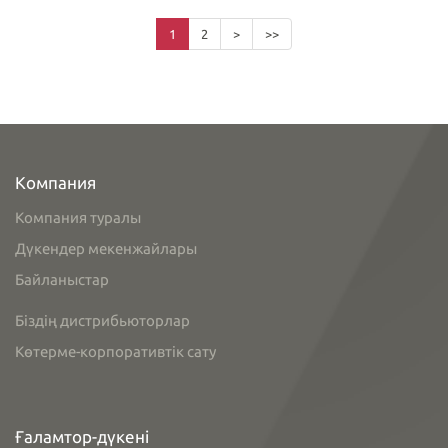
1
2
>
>>
Компания
Компания туралы
Дүкендер мекенжайлары
Байланыстар
Біздің дистрибьюторлар
Көтерме-корпоративтік сату
Ғаламтор-дүкені