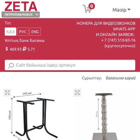
0
Мәзір
Тіл:
НОМЕРА ДЛЯ ВИДЕОЗВОНКОВ
WHATS APP
ҚАЗ
РУС
ENG
И ОНЛАЙН ЗАЯВОК:
+ 7 (747) 510-83-16
Ұлттық банк бағамы
(круглосуточно)
469.93
5.71
Сұрыптау:
бағасына қарай