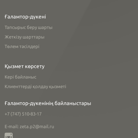
Ғаламтор-дүкені
Тапсырыс беру шарты
Жеткізу шарттары
Төлем тәсілдері
Қызмет көрсету
Кері байланыс
Клиенттерді қолдау қызметі
Ғаламтор-дүкенінің байланыстары
+7 (747) 510-83-17
E-mail: zeta.p2@mail.ru