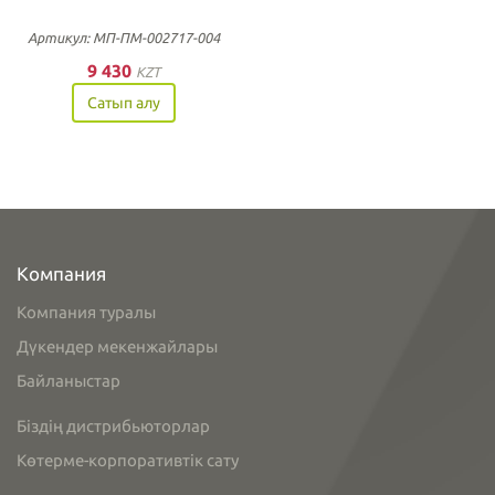
Артикул: МП-ПМ-002717-004
9 430
KZT
Сатып алу
Компания
Компания туралы
Дүкендер мекенжайлары
Байланыстар
Біздің дистрибьюторлар
Көтерме-корпоративтік сату