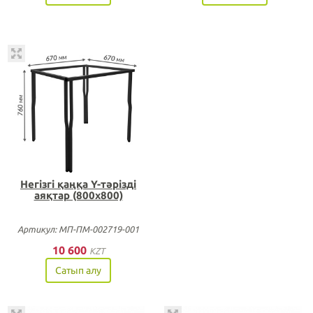
Негізгі қаңқа Y-тәрізді
аяқтар (800х800)
Артикул: МП-ПМ-002719-001
10 600
KZT
Сатып алу