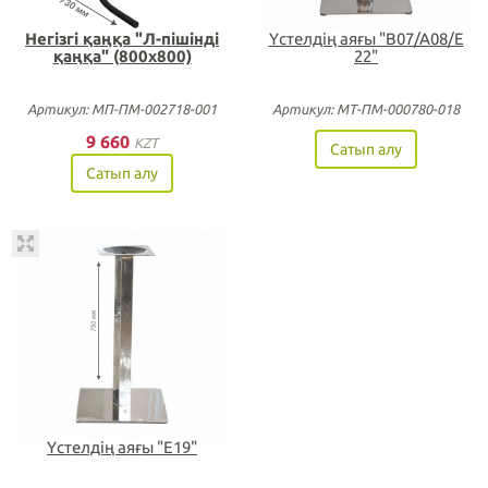
Негізгі қаңқа "Л-пішінді
Үстелдің аяғы "B07/A08/Е
қаңқа" (800х800)
22"
Артикул: МП-ПМ-002718-001
Артикул: МТ-ПМ-000780-018
9 660
KZT
Сатып алу
Сатып алу
Үстелдің аяғы "Е19"