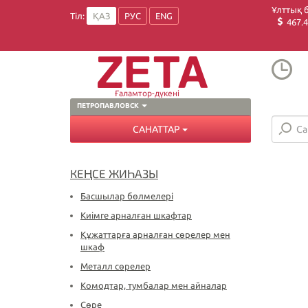
Ұлттық 
Тіл:
ҚАЗ
РУС
ENG
467.4
Ғаламтор-дүкені
ПЕТРОПАВЛОВСК
САНАТТАР
КЕҢСЕ ЖИҺАЗЫ
Басшылар бөлмелері
Киімге арналған шкафтар
Құжаттарға арналған сөрелер мен
шкаф
Металл сөрелер
Комодтар, тумбалар мен айналар
Сөре