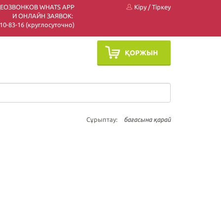
ДЕОЗВОНКОВ WHATS APP
Кіру
/
Тіркеу
И ОНЛАЙН ЗАЯВОК:
 510-83-16 (круглосуточно)
ҚОРЖЫН
Сұрыптау:
бағасына қарай