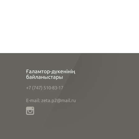
Ғаламтор-дүкенінің
байланыстары
+7 (747) 510-83-17
E-mail: zeta.p2@mail.ru