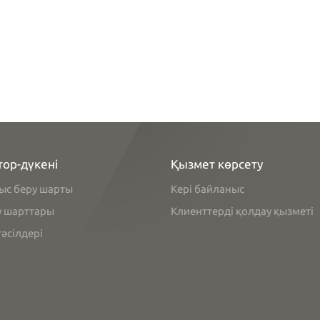
тор-дүкені
Қызмет көрсету
ыс беру шарты
Кері байланыс
у шарттары
Клиенттерді қолдау қызметі
әсілдері