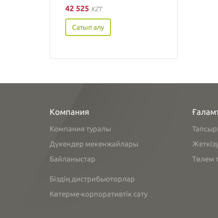
42 525
KZT
Сатып алу
Компания
Ғалам
Компания туралы
Тапсыр
Дүкендер мекенжайлары
Жеткіз
Байланыстар
Төлем т
Біздің дистрибьюторлар
Көтерме-корпоративтік сату