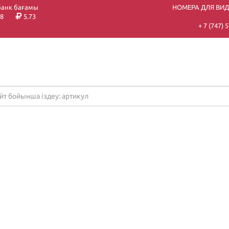
банк бағамы
НОМЕРА ДЛЯ ВИ
8
5.73
+ 7 (747)