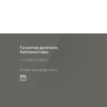
Ғаламтор-дүкенінің
байланыстары
+7 (747) 510-83-17
E-mail: zeta.p2@mail.ru