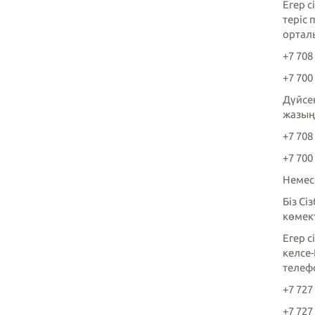
Егер с
теріс 
ортал
+7 708
+7 700
Дүйсен
жазың
+7 708
+7 700
Немес
Біз Сі
көмек
Егер 
келсе
телеф
+7 727
+7 727