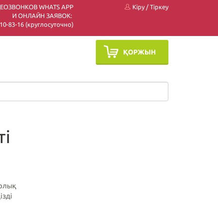
ДЕОЗВОНКОВ WHATS APP
Кіру
/
Тіркеу
И ОНЛАЙН ЗАЯВОК:
 510-83-16 (круглосуточно)
ҚОРЖЫН
ті
арлық
ізді