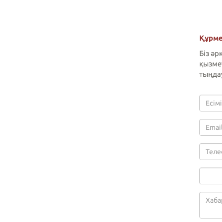
Құрме
Біз әр
қызме
тыңда