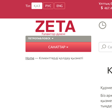
Ұлттық 
Тіл:
ҚАЗ
РУС
ENG
467.4
Ғаламтор-дүкені
ПЕТРОПАВЛОВСК
САНАТТАР
Home
—
Клиенттерді қолдау қызметі
К
Құрмет
Біз ә
қызмет
тыңда