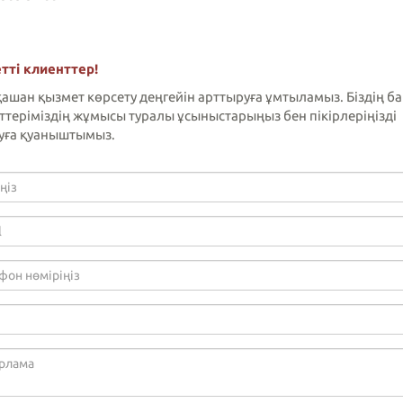
тті клиенттер!
қашан қызмет көрсету деңгейін арттыруға ұмтыламыз. Біздің б
ттеріміздің жұмысы туралы ұсыныстарыңыз бен пікірлеріңізді
уға қуаныштымыз.