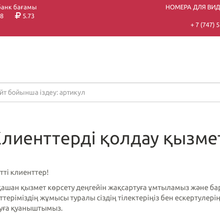
банк бағамы
НОМЕРА ДЛЯ ВИ
8
5.73
+ 7 (747)
лиенттерді қолдау қызме
ті клиенттер!
рқашан қызмет көрсету деңгейін жақсартуға ұмтыламыз және б
теріміздің жұмысы туралы сіздің тілектеріңіз бен ескертулерің
уға қуаныштымыз.