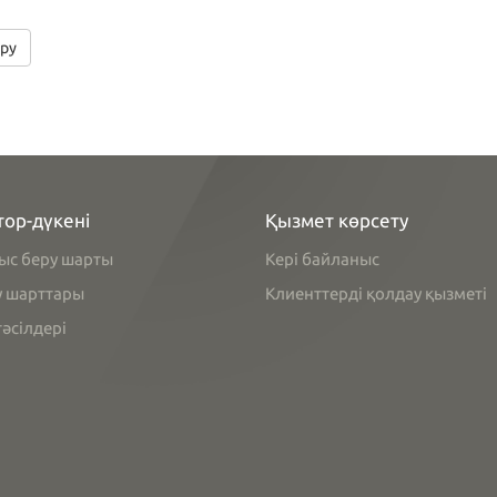
ру
тор-дүкені
Қызмет көрсету
ыс беру шарты
Кері байланыс
у шарттары
Клиенттерді қолдау қызметі
әсілдері