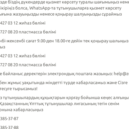
ізде біздің дүкендерде қызмет көрсету туралы шағымыңыз нем
пікіріңіз болса, WhatsApp-та тұтынушыларға қызмет көрсету
ығына жазуыңызды немесе қоңырау шалуыңызды сұраймыз
 427 03 12 жиһаз бөлімі
 727 08 20 пластмасса бөлімі
бі-жексенбі сағат 9.00-ден 18.00-ге дейін тек қоңырау шалыңы
ыз
 427 03 12 жиһаз бөлімі
 727 08 20 пластмасса бөлімі
е байланыс деректерін электрондық поштаға жазыңыз: help@ze
збен жұмыс уақытында міндетті түрде хабарласамыз және Сізге
тесуге тырысамыз!
сіз тұтынушылардың құқықтарын қорғау бойынша кеңес алғыңы
-Қазақстанның Ұлттық тұтынушылар лигасының тегін сенім
онына хабарласыңыз
 385-37-87
 385-37-88