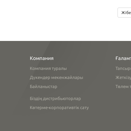
Жібе
Компания
Ғалам
Компания туралы
Тапсыр
Дүкендер мекенжайлары
Жеткіз
Байланыстар
Төлем т
Біздің дистрибьюторлар
Көтерме-корпоративтік сату