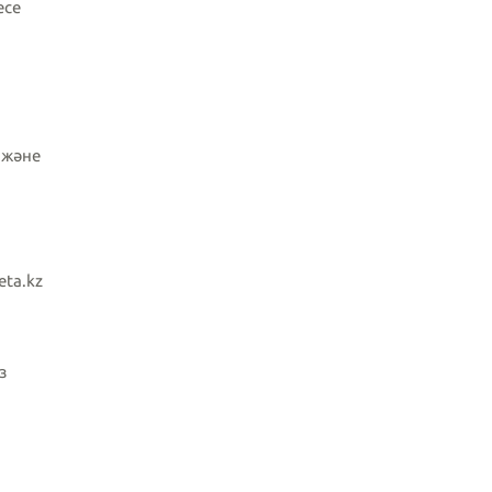
есе
з және
ta.kz
з