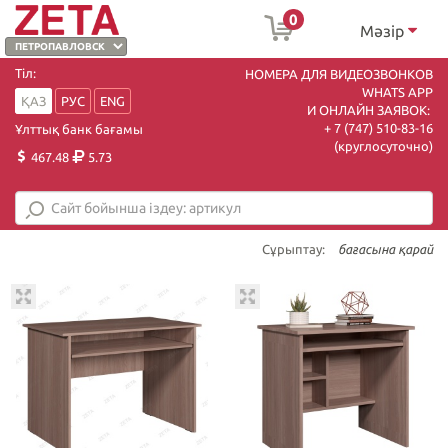
0
Мәзір
Тіл:
НОМЕРА ДЛЯ ВИДЕОЗВОНКОВ
WHATS APP
ҚАЗ
РУС
ENG
И ОНЛАЙН ЗАЯВОК:
+ 7 (747) 510-83-16
Ұлттық банк бағамы
(круглосуточно)
467.48
5.73
Сұрыптау:
бағасына қарай