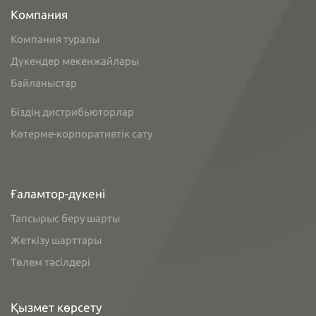
Компания
Компания туралы
Дүкендер мекенжайлары
Байланыстар
Біздің дистрибьюторлар
Көтерме-корпоративтік сату
Ғаламтор-дүкені
Тапсырыс беру шарты
Жеткізу шарттары
Төлем тәсілдері
Қызмет көрсету