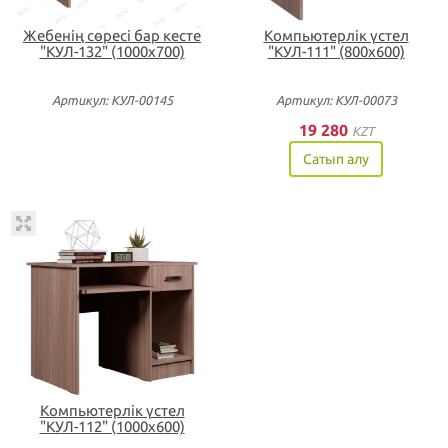
Жебенің сөресі бар кесте
Компьютерлік үстел
"КУЛ-132" (1000х700)
"КУЛ-111" (800х600)
Артикул: КУЛ-00145
Артикул: КУЛ-00073
19 280
KZT
Сатып алу
Компьютерлік үстел
"КУЛ-112" (1000х600)