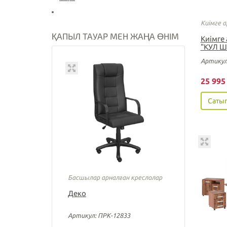
Киімге 
ҚАПЫЛ ТАУАР МЕН ЖАҢА ӨНІМ
Киімге
"КУЛ Ш
Артикул
25 99
Сатып
Басшылар арналған креслолар
Деко
Артикул: ПРК-12833