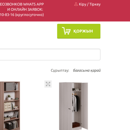
ДЕОЗВОНКОВ WHATS APP
Кіру
/
Тіркеу
И ОНЛАЙН ЗАЯВОК:
 510-83-16 (круглосуточно)
ҚОРЖЫН
Сұрыптау:
бағасына қарай