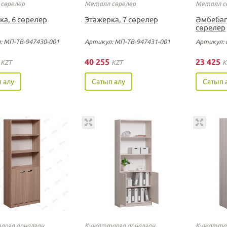
сөрелер
Металл сөрелер
Металл с
ка, 6 сөрелер
Этажерка, 7 сөрелер
Әмбебап
сөрелер
: МП-ТВ-947430-001
Артикул: МП-ТВ-947431-001
Артикул: 
0
40 255
23 425
KZT
KZT
K
 алу
Сатып алу
Сатып 
рға арналған
Құжаттарға арналған
Құжаттар