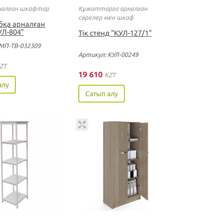
рналған шкафтар
Құжаттарға арналған
сөрелер мен шкаф
бқа арналған
УЛ-804"
Тік стенд "КУЛ-127/1"
МП-ТВ-032309
Артикул: КУЛ-00249
ZT
19 610
KZT
алу
Сатып алу