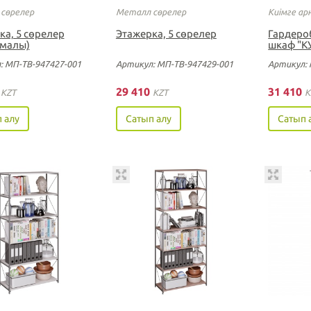
сөрелер
Металл сөрелер
Киімге а
ка, 5 сөрелер
Этажерка, 5 сөрелер
Гардеро
малы)
шкаф "К
: МП-ТВ-947427-001
Артикул: МП-ТВ-947429-001
Артикул: 
5
29 410
31 410
KZT
KZT
K
 алу
Сатып алу
Сатып 