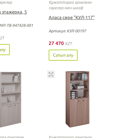
өрелер
Құжаттарға арналған
сөрелер мен шкаф
 этажерка, 5
Аласа сөре "КУЛ-117"
МП-ТВ-947428-001
Артикул: КУЛ-00197
ZT
27 470
KZT
алу
Сатып алу
ға арналған
Құжаттарға арналған