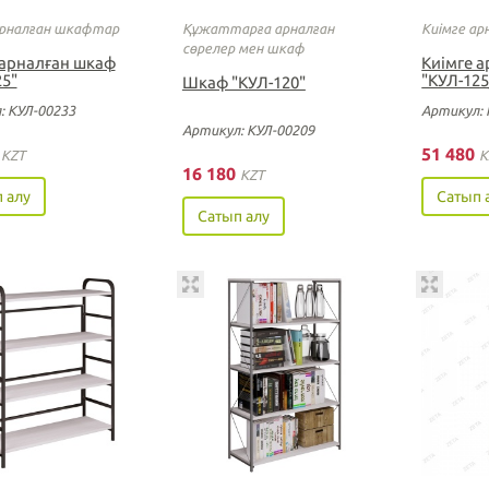
арналған шкафтар
Құжаттарға арналған
Киімге а
сөрелер мен шкаф
 арналған шкаф
Киімге 
25"
"КУЛ-125
Шкаф "КУЛ-120"
: КУЛ-00233
Артикул: 
Артикул: КУЛ-00209
5
51 480
KZT
K
16 180
KZT
 алу
Сатып 
Сатып алу