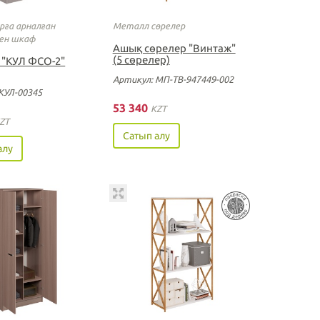
ға арналған
Металл сөрелер
мен шкаф
Ашық сөрелер "Винтаж"
(5 сөрелер)
 "КУЛ ФСО-2"
Артикул: МП-ТВ-947449-002
КУЛ-00345
53 340
KZT
ZT
Сатып алу
алу