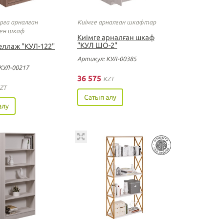
ға арналған
Киімге арналған шкафтар
мен шкаф
Киімге арналған шкаф
"КУЛ ШО-2"
еллаж "КУЛ-122"
Артикул: КУЛ-00385
КУЛ-00217
36 575
KZT
ZT
Сатып алу
алу