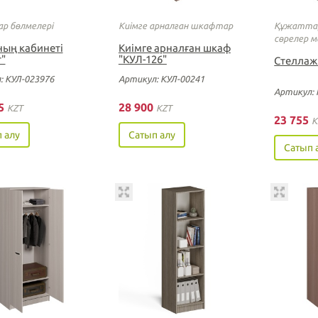
р бөлмелері
Киімге арналған шкафтар
Құжаттар
сөрелер 
ың кабинеті
Киімге арналған шкаф
"
"КУЛ-126"
Стеллаж
: КУЛ-023976
Артикул: КУЛ-00241
Артикул: 
25
28 900
KZT
KZT
23 755
K
 алу
Сатып алу
Сатып 