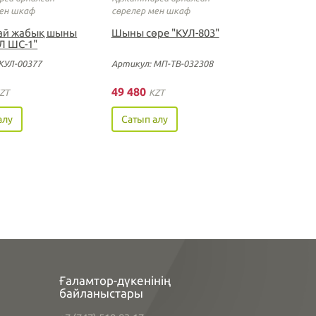
мен шкаф
сөрелер мен шкаф
ай жабық шыны
Шыны сөре "КУЛ-803"
Л ШС-1"
КУЛ-00377
Артикул: МП-ТВ-032308
49 480
ZT
KZT
алу
Сатып алу
Ғаламтор-дүкенінің
байланыстары