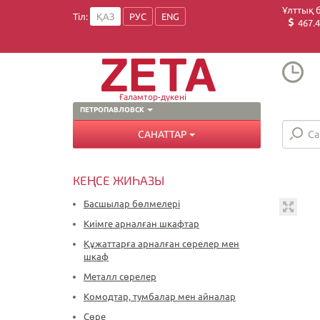
Ұлттық 
Тіл:
ҚАЗ
РУС
ENG
467.4
Ғаламтор-дүкені
ПЕТРОПАВЛОВСК
САНАТТАР
КЕҢСЕ ЖИҺАЗЫ
Басшылар бөлмелері
Киімге арналған шкафтар
Құжаттарға арналған сөрелер мен
шкаф
Металл сөрелер
Комодтар, тумбалар мен айналар
Сөре