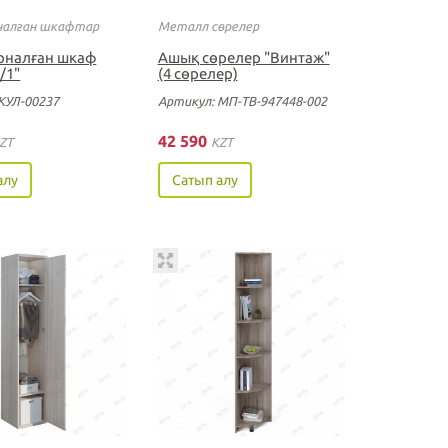
рналған шкафтар
Металл сөрелер
арналған шкаф
Ашық сөрелер "Винтаж"
/1"
(4 сөрелер)
КУЛ-00237
Артикул: МП-ТВ-947448-002
42 590
ZT
KZT
алу
Сатып алу