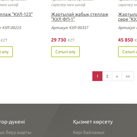
 мен шкаф
сөрелер мен шкаф
сөрелер 
еллаж "КУЛ-123"
Жартылай жабық стеллаж
Жартыл
"КУЛ ФП-1"
сөре "КУ
: КУЛ-00225
Артикул: КУЛ-00357
Артикул: 
0
29 730
45 850
KZT
KZT
K
 алу
Сатып алу
Сатып 
1
2
>
>>
тор-дүкені
Қызмет көрсету
ыс беру шарты
Кері байланыс