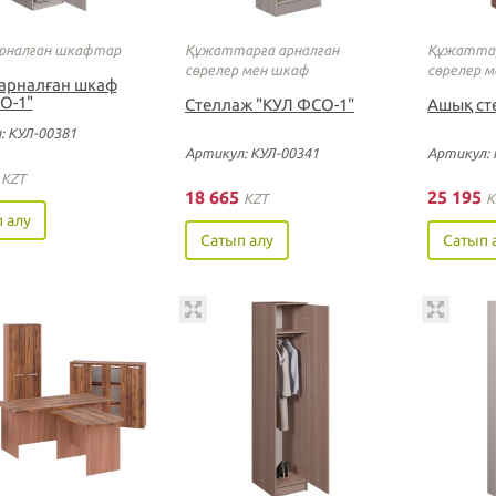
арналған шкафтар
Құжаттарға арналған
Құжаттар
сөрелер мен шкаф
сөрелер 
 арналған шкаф
О-1"
Стеллаж "КУЛ ФСО-1"
Ашық ст
: КУЛ-00381
Артикул: КУЛ-00341
Артикул: 
5
KZT
18 665
25 195
KZT
K
 алу
Сатып алу
Сатып 