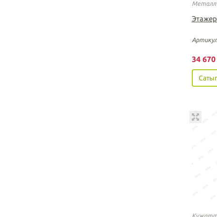
Металл 
Этажер
Артикул
34 67
Сатып
Құжатта