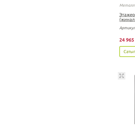
Металл 
Этажер
(жинал
Артикул
24 96
Сатып