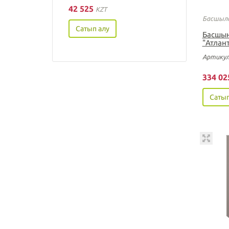
42 525
KZT
Басшыла
Сатып алу
Басшын
"Атлант
Артикул
334 0
Сатып