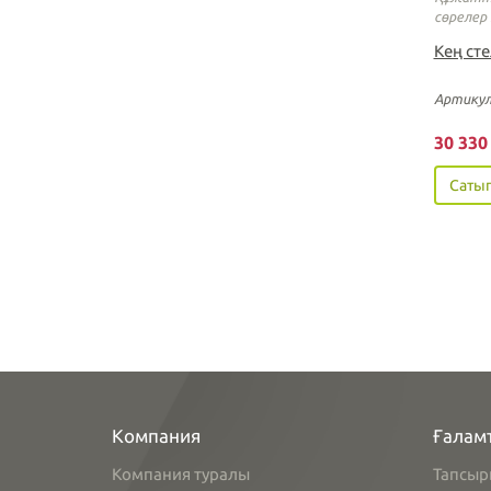
сөрелер
Кең ст
Артикул
30 33
Сатып
Компания
Ғалам
Компания туралы
Тапсыр