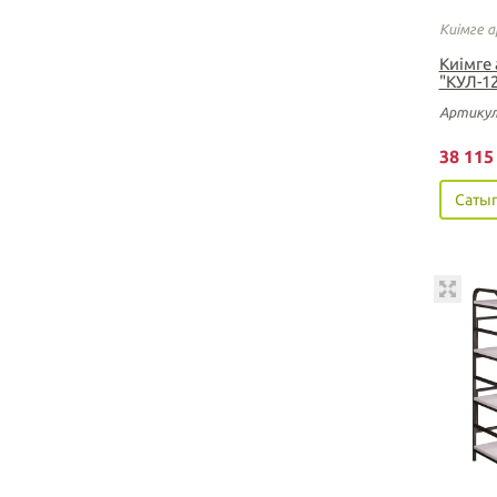
Киімге 
Киімге
"КУЛ-1
Артикул
38 11
Сатып