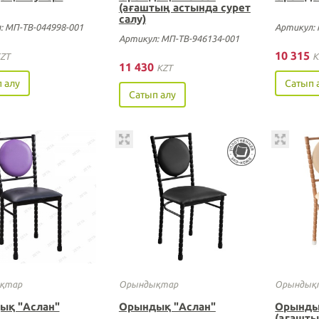
(ағаштың астында сурет
салу)
: МП-ТВ-044998-001
Артикул: 
Артикул: МП-ТВ-946134-001
10 315
ZT
K
11 430
KZT
 алу
Сатып 
Сатып алу
қтар
Орындықтар
Орындық
ық "Аслан"
Орындық "Аслан"
Орынды
(ағашты