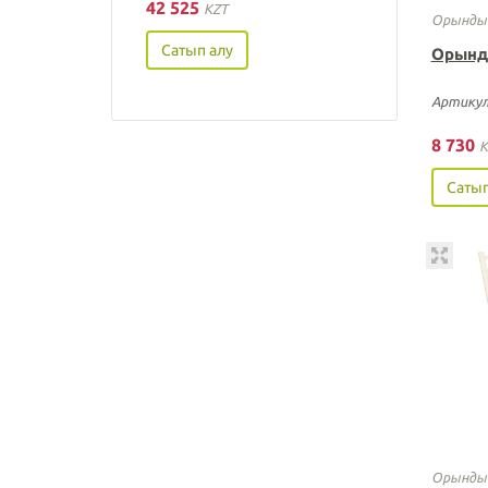
42 525
KZT
Орынды
Сатып алу
Орынд
Артикул
8 730
K
Сатып
Орынды