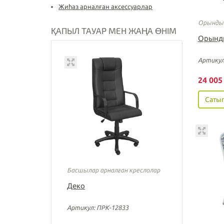
Жиһаз арналған аксессуарлар
Орынды
ҚАПЫЛ ТАУАР МЕН ЖАҢА ӨНІМ
Орынд
Артикул
24 00
Сатып
Басшылар арналған креслолар
Деко
Артикул: ПРК-12833