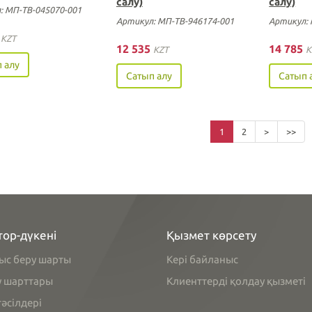
салу)
салу)
: МП-ТВ-045070-001
Артикул: МП-ТВ-946174-001
Артикул: 
0
KZT
12 535
14 785
KZT
K
 алу
Сатып алу
Сатып 
1
2
>
>>
тор-дүкені
Қызмет көрсету
ыс беру шарты
Кері байланыс
у шарттары
Клиенттерді қолдау қызметі
әсілдері