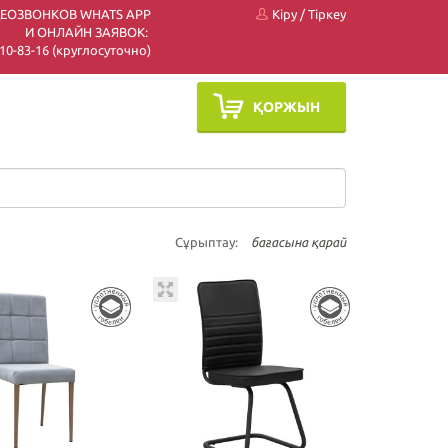
ДЕОЗВОНКОВ WHATS APP
Кіру
/
Тіркеу
И ОНЛАЙН ЗАЯВОК:
 510-83-16 (круглосуточно)
ҚОРЖЫН
Сұрыптау:
бағасына қарай