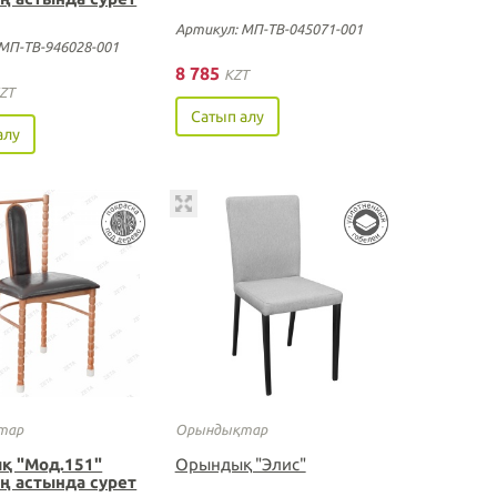
Артикул: МП-ТВ-045071-001
МП-ТВ-946028-001
8 785
KZT
ZT
Сатып алу
алу
тар
Орындықтар
қ "Мод.151"
Орындық "Элис"
ң астында сурет