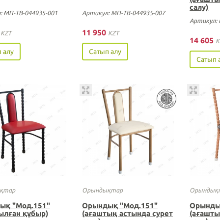
салу)
: МП-ТВ-044935-001
Артикул: МП-ТВ-044935-007
Артикул: 
0
11 950
KZT
KZT
14 605
K
 алу
Сатып алу
Сатып 
қтар
Орындықтар
Орындық
ық "Мод.151"
Орындық "Мод.151"
Орынды
ылған құбыр)
(ағаштың астында сурет
(ағашты