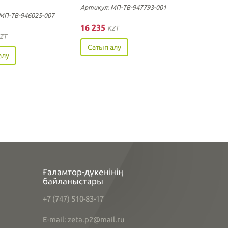
Артикул: МП-ТВ-947793-001
МП-ТВ-946025-007
16 235
KZT
ZT
Сатып алу
алу
Ғаламтор-дүкенінің
байланыстары
+7 (747) 510-83-17
E-mail: zeta.p2@mail.ru