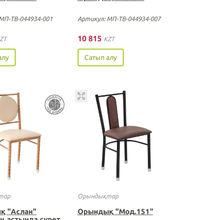
МП-ТВ-044934-001
Артикул: МП-ТВ-044934-007
10 815
ZT
KZT
алу
Сатып алу
тар
Орындықтар
қ "Аслан"
Орындық "Мод.151"
ң астында сурет