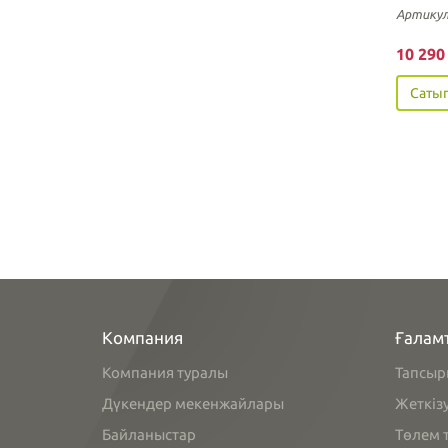
Артикул
10 29
Сатып
Компания
Ғалам
Компания туралы
Тапсыр
Дүкендер мекенжайлары
Жеткіз
Байланыстар
Төлем т