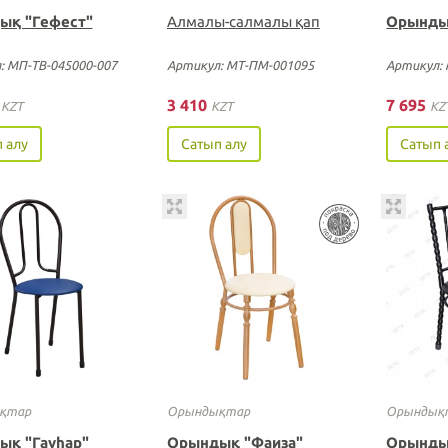
ық "Гефест"
Алмалы-салмалы қап
Орынды
: МП-ТВ-045000-007
Артикул: МТ-ПМ-001095
Артикул: 
0
3 410
7 695
KZT
KZT
KZ
 алу
Сатып алу
Сатып 
қтар
Орындықтар
Орындық
ық "Гауһар"
Орындық "Фаиза"
Орынды