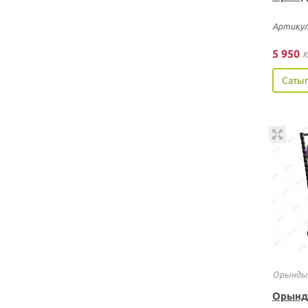
Артикул
5 950
K
Сатып
Орынды
Орынд