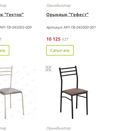
тар
Орындықтар
қ "Гектор"
Орындық "Гефест"
МП-ТВ-045003-009
Артикул: МП-ТВ-045000-001
10 125
T
KZT
алу
Сатып алу
тар
Орындықтар