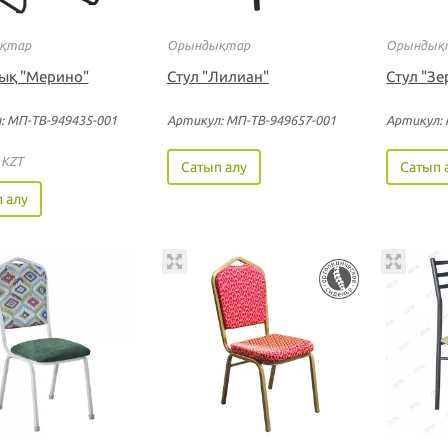
қтар
Орындықтар
Орындық
ық "Мерино"
Стул "Лилиан"
Стул "З
: МП-ТВ-949435-001
Артикул: MП-TB-949657-001
Артикул: 
5
KZT
Сатып алу
Сатып 
 алу