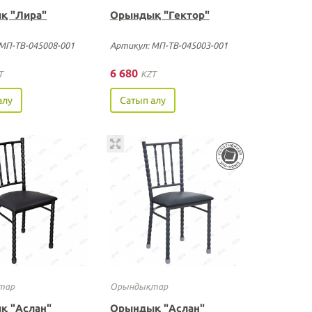
қ "Лира"
Орындық "Гектор"
МП-ТВ-045008-001
Артикул: МП-ТВ-045003-001
6 680
T
KZT
алу
Сатып алу
тар
Орындықтар
қ "Аслан"
Орындық "Аслан"