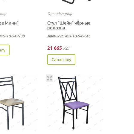
тар
Орындықтар
ере Мини"
Стул "Шейн" чёрные
полозья
МП-ТВ-949730
Артикул: МП-ТВ-949645
21 665
KZT
алу
Сатып алу