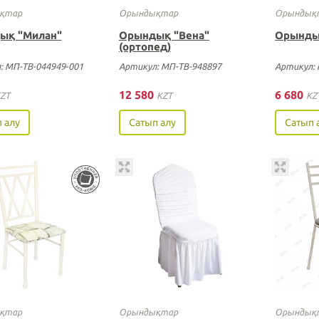
қтар
Орындықтар
Орындық
ық "Милан"
Орындық "Вена"
Орынды
(ортопед)
: МП-ТВ-044949-001
Артикул: МП-ТВ-948897
Артикул: 
12 580
6 680
ZT
KZT
KZ
 алу
Сатып алу
Сатып 
қтар
Орындықтар
Орындық