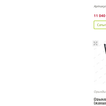
Артикул
11 04
Сатып
Орынды
Орынд
(жанш