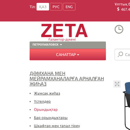
Ұлттық 
Тіл:
ҚАЗ
РУС
ENG
467.4
Ғаламтор-дүкені
ПЕТРОПАВЛОВСК
САНАТТАР
ДӘМХАНА МЕН
МЕЙРАМХАНАЛАРҒА АРНАЛҒАН
ЖИҺАЗ
Жұмсақ жиһаз
Үстелдер
Орындықтар
Бар орындықтары
Шкафтар мен тапал тіреу