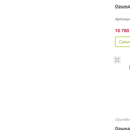
Орынд
Артикул
10 78
Сатып
Орынды
Орынд