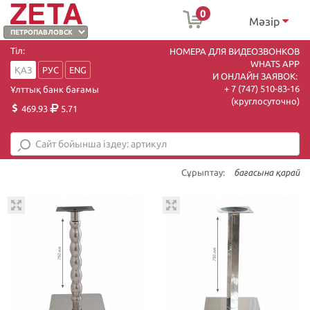
0
Мәзір
Тіл:
НОМЕРА ДЛЯ ВИДЕОЗВОНКОВ
WHATS APP
ҚАЗ
РУС
ENG
И ОНЛАЙН ЗАЯВОК:
+ 7 (747) 510-83-16
Ұлттық банк бағамы
(круглосуточно)
469.93
5.71
Сұрыптау:
бағасына қарай