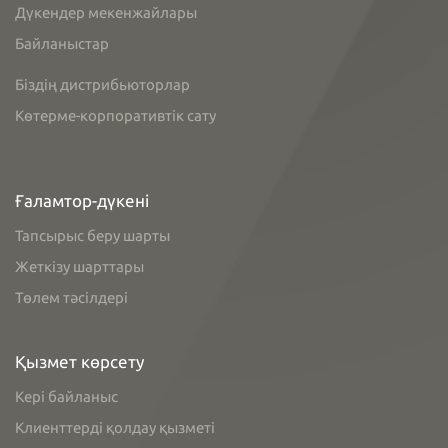
Дүкендер мекенжайлары
Байланыстар
Біздің дистрибьюторлар
Көтерме-корпоративтік сату
Ғаламтор-дүкені
Тапсырыс беру шарты
Жеткізу шарттары
Төлем тәсілдері
Қызмет көрсету
Кері байланыс
Клиенттерді қолдау қызметі