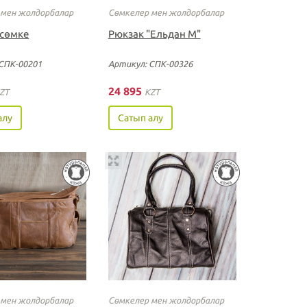
 мен жолдорбалар
Сөмкелер мен жолдорбалар
 сөмке
Рюкзак "Ельдан М"
СПК-00201
Артикул: СПК-00326
24 895
ZT
KZT
алу
Сатып алу
 мен жолдорбалар
Сөмкелер мен жолдорбалар