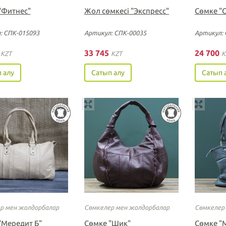
"Фитнес"
Жол сөмкесі "Экспресс"
Сөмке "
: СПК-015093
Артикул: СПК-00035
Артикул: 
0
33 745
24 700
KZT
KZT
K
 алу
Сатып алу
Сатып 
р мен жолдорбалар
Сөмкелер мен жолдорбалар
Сөмкелер
"Мередит Б"
Cөмке "Шик"
Cөмке "