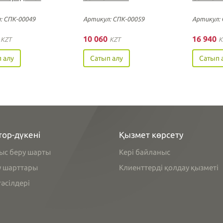
: СПК-00049
Артикул: СПК-00059
Артикул: 
5
10 060
16 940
KZT
KZT
K
 алу
Сатып алу
Сатып 
тор-дүкені
Қызмет көрсету
ыс беру шарты
Кері байланыс
у шарттары
Клиенттерді қолдау қызметі
әсілдері