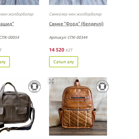
 мен жолдорбалар
Сөмкелер мен жолдорбалар
Рашид"
Сөмке "Форд" (белдеулi)
СПК-00054
Артикул: СПК-00344
14 520
T
KZT
алу
Сатып алу