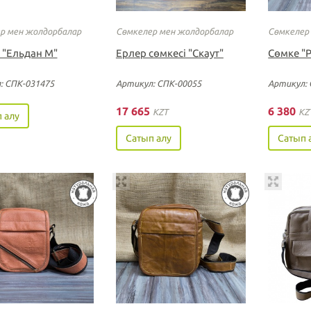
р мен жолдорбалар
Сөмкелер мен жолдорбалар
Сөмкелер
 "Ельдан М"
Ерлер сөмкесі "Скаут"
Cөмке "
: СПК-031475
Артикул: СПК-00055
Артикул: 
17 665
6 380
KZT
KZ
 алу
Сатып алу
Сатып 