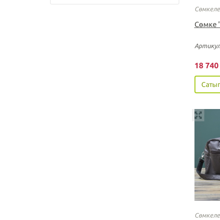
Сөмкеле
Cөмке 
Артикул
18 74
Сатып
Сөмкеле