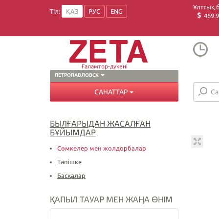
Ұлттық 
Тіл:
ҚАЗ
РУС
ENG
469.9
Ғаламтор-дүкені
ПЕТРОПАВЛОВСК
САНАТТАР
БЫЛҒАРЫДАН ЖАСАЛҒАН
БҰЙЫМДАР
Сөмкелер мен жолдорбалар
Тәпішке
Басқалар
ҚАПЫЛ ТАУАР МЕН ЖАҢА ӨНІМ