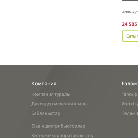
Артикул
24 50
Сатып
Компания
Ғалам
Компания туралы
Тапсыр
Дүкендер мекенжайлары
Жеткіз
Байланыстар
Төлем т
Біздің дистрибьюторлар
Көтерме-корпоративтік сату