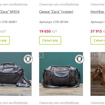
р мен жолдорбалар
Сөмкелер мен жолдорбалар
Сөмкелер
"Zara" №016
Cөмке "Zara" (үлкен)
Ноутбук
: СПК-00081
Артикул: СПК-00184
Артикул: 
0
19 650
37 915
KZT
KZT
K
 алу
Сатып алу
Сатып 
р мен жолдорбалар
Сөмкелер мен жолдорбалар
Сөмкелер