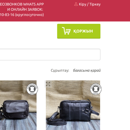
ДЕОЗВОНКОВ WHATS APP
Кіру
/
Тіркеу
И ОНЛАЙН ЗАЯВОК:
 510-83-16 (круглосуточно)
ҚОРЖЫН
Сұрыптау:
бағасына қарай