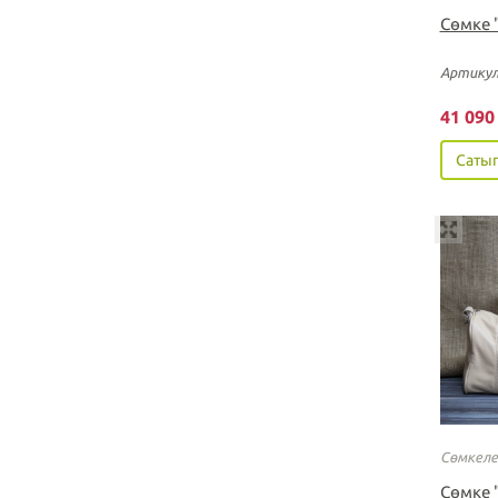
Сөмке 
Артикул
41 09
Сатып
Сөмкеле
Сөмке 