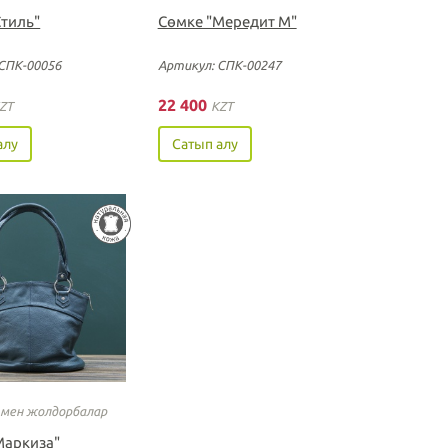
Стиль"
Сөмке "Мередит М"
СПК-00056
Артикул: СПК-00247
22 400
ZT
KZT
алу
Сатып алу
 мен жолдорбалар
Маркиза"