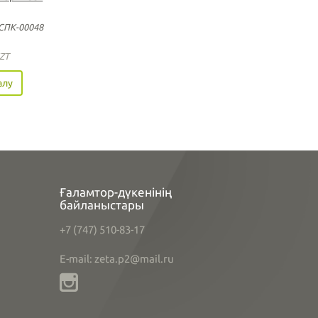
СПК-00048
ZT
алу
Ғаламтор-дүкенінің
байланыстары
+7 (747) 510-83-17
E-mail: zeta.p2@mail.ru