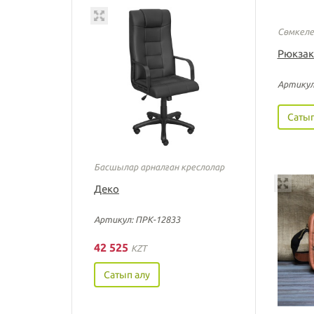
Сөмкеле
Рюкзак
Артикул
Сатып
Басшылар арналған креслолар
Деко
Артикул: ПРК-12833
42 525
KZT
Сатып алу