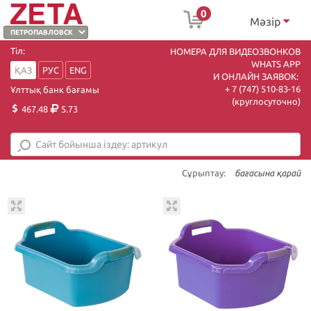
0
Мәзір
Тіл:
НОМЕРА ДЛЯ ВИДЕОЗВОНКОВ
WHATS APP
ҚАЗ
РУС
ENG
И ОНЛАЙН ЗАЯВОК:
+ 7 (747) 510-83-16
Ұлттық банк бағамы
(круглосуточно)
467.48
5.73
Сұрыптау:
бағасына қарай