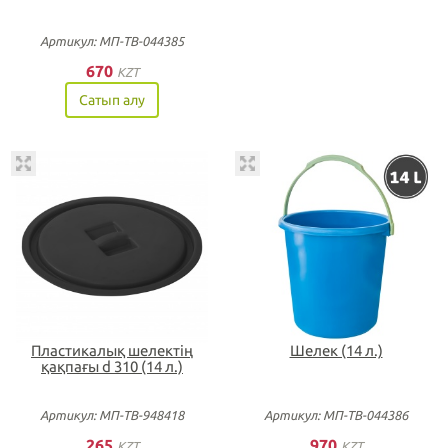
Артикул: МП-ТВ-044385
670
KZT
Сатып алу
Пластикалық шелектің
Шелек (14 л.)
қақпағы d 310 (14 л.)
Артикул: МП-ТВ-948418
Артикул: МП-ТВ-044386
265
970
KZT
KZT