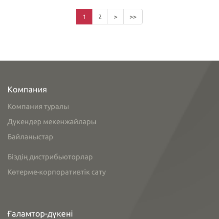
1
2
>
>>
Компания
Компания туралы
Дүкендер мекенжайлары
Байланыстар
Біздің дистрибьюторлар
Көтерме-корпоративтік сату
Ғаламтор-дүкені