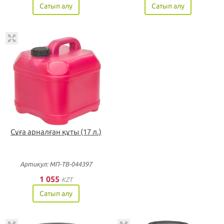
Сатып алу
Сатып алу
Сұға арналған құты (17 л.)
Артикул: МП-ТВ-044397
1 055
KZT
Сатып алу