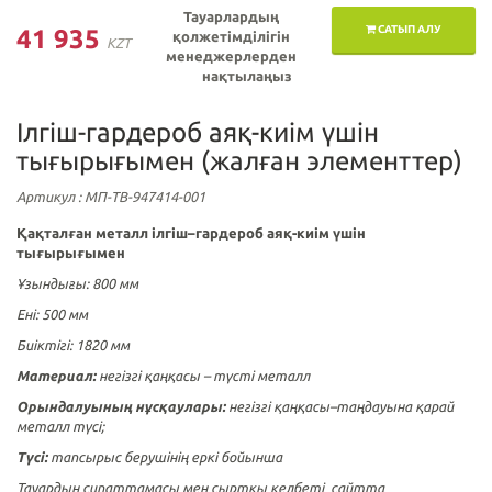
Тауарлардың
САТЫП АЛУ
41 935
қолжетімділігін
KZT
менеджерлерден
нақтылаңыз
Ілгіш-гардероб аяқ-киім үшін
тығырығымен (жалған элементтер)
Артикул
: МП-ТВ-947414-001
Қақталған металл ілгіш–гардероб
аяқ-киім үшін
тығырығымен
Ұзындығы: 800 мм
Ені: 500 мм
Биіктігі: 1820 мм
Материал:
негізгі қаңқасы – түсті металл
Орындалуының нұсқаулары:
негізгі қаңқасы–таңдауына қарай
металл түсі;
Түсі:
тапсырыс берушінің еркі бойынша
Тауардың сипаттамасы мен сыртқы келбеті сайтта