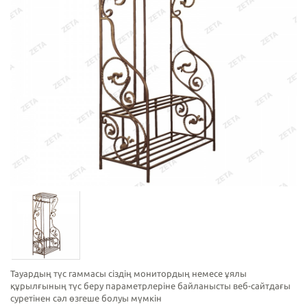
Тауардың түс гаммасы сіздің монитордың немесе ұялы
құрылғының түс беру параметрлеріне байланысты веб-сайтдағы
суретінен сәл өзгеше болуы мүмкін