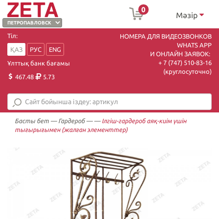
0
Мәзір
Тіл:
НОМЕРА ДЛЯ ВИДЕОЗВОНКОВ
WHATS APP
ҚАЗ
РУС
ENG
И ОНЛАЙН ЗАЯВОК:
+ 7 (747) 510-83-16
Ұлттық банк бағамы
(круглосуточно)
467.48
5.73
Басты бет
—
Гардероб
—
—
Ілгіш-гардероб аяқ-киім үшін
тығырығымен (жалған элементтер)