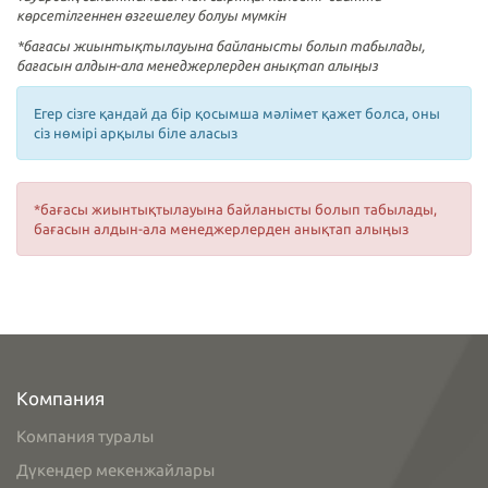
көрсетілгеннен өзгешелеу болуы мүмкін
*бағасы жиынтықтылауына байланысты болып табылады,
бағасын алдын-ала менеджерлерден анықтап алыңыз
Егер сізге қандай да бір қосымша мәлімет қажет болса, оны
сіз нөмірі арқылы біле аласыз
*бағасы жиынтықтылауына байланысты болып табылады,
бағасын алдын-ала менеджерлерден анықтап алыңыз
Компания
Компания туралы
Дүкендер мекенжайлары