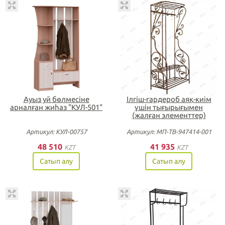
Ауыз yй бөлмесіне
Ілгіш-гардероб аяқ-киім
арналған жиһаз "КУЛ-501"
үшін тығырығымен
(жалған элементтер)
Артикул: КУЛ-00757
Артикул: МП-ТВ-947414-001
48 510
41 935
KZT
KZT
Сатып алу
Сатып алу