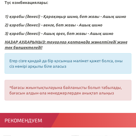
Түс комбинациялары:
1) қорабы (денесі) - Қарақоңыр шимо, бет жағы -
Ашық шимо
2)
қорабы (денесі) - венге,
бет жағы -
Ашық шимо
3)
қорабы (денесі) - Ашық орех,
бет жағы -
Ашық шимо
НАЗАР АУДАРЫҢЫЗ: тауарлар қаптамада жөнелтіледі және
тек бөлшектеледі!
Егер сізге қандай да бір қосымша мәлімет қажет болса, оны
сіз нөмірі арқылы біле аласыз
*бағасы жиынтықтылауына байланысты болып табылады,
бағасын алдын-ала менеджерлерден анықтап алыңыз
РЕКОМЕНДУЕМ