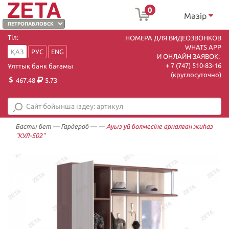
0
Мәзір
Тіл:
НОМЕРА ДЛЯ ВИДЕОЗВОНКОВ
WHATS APP
ҚАЗ
РУС
ENG
И ОНЛАЙН ЗАЯВОК:
+ 7 (747) 510-83-16
Ұлттық банк бағамы
(круглосуточно)
467.48
5.73
Басты бет
—
Гардероб
—
—
Ауыз yй бөлмесіне арналған жиһаз
"КУЛ-502"