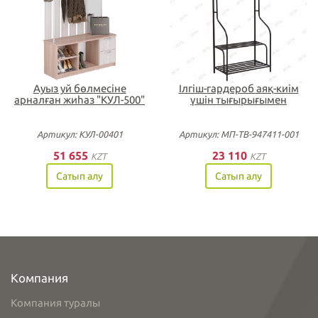
Ауыз yй бөлмесіне
Ілгіш-гардероб аяқ-киім
арналған жиһаз "КУЛ-500"
үшін тығырығымен
Артикул: КУЛ-00401
Артикул: МП-ТВ-947411-001
51 655
23 110
KZT
KZT
Сатып алу
Сатып алу
Компания
Компания туралы