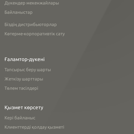
Дүкендер мекенжайлары
Байланыстар
Біздің дистрибьюторлар
Көтерме-корпоративтік сату
Ғаламтор-дүкені
Тапсырыс беру шарты
Жеткізу шарттары
Төлем тәсілдері
Қызмет көрсету
Кері байланыс
Клиенттерді қолдау қызметі