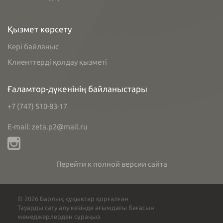
Қызмет көрсету
Кері байланыс
Клиенттерді қолдау қызметі
Ғаламтор-дүкенінің байланыстары
+7 (747) 510-83-17
E-mail: zeta.p2@mail.ru
Перейти к полной версии сайта
© 2026 Барлық құқықтар қорғалған
Тауарды сату алу кезінде ағымдағы бағасын
менеджерлерден сұраңыз