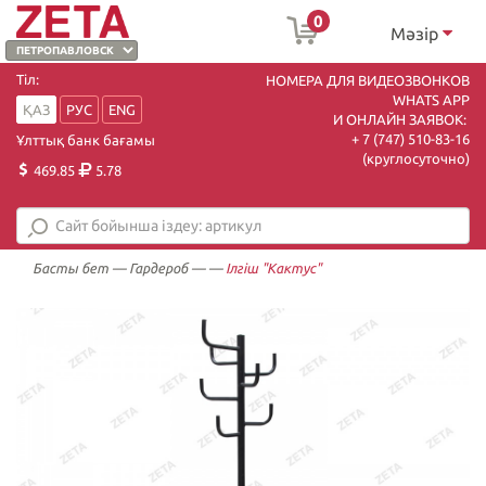
0
Мәзір
Тіл:
НОМЕРА ДЛЯ ВИДЕОЗВОНКОВ
WHATS APP
ҚАЗ
РУС
ENG
И ОНЛАЙН ЗАЯВОК:
+ 7 (747) 510-83-16
Ұлттық банк бағамы
(круглосуточно)
469.85
5.78
Басты бет
—
Гардероб
—
—
Ілгіш "Кактус"