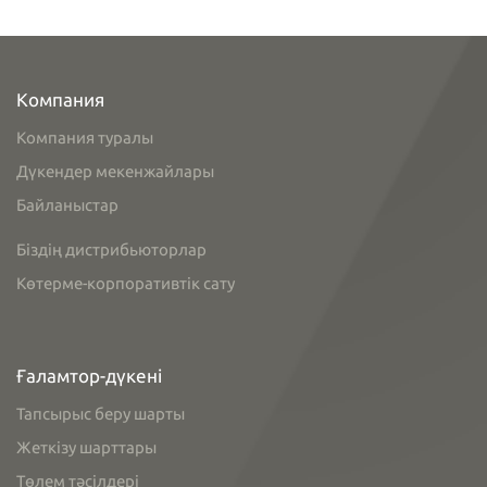
Компания
Компания туралы
Дүкендер мекенжайлары
Байланыстар
Біздің дистрибьюторлар
Көтерме-корпоративтік сату
Ғаламтор-дүкені
Тапсырыс беру шарты
Жеткізу шарттары
Төлем тәсілдері