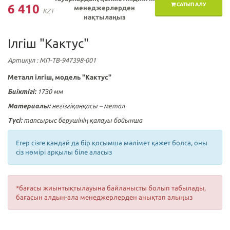
САТЫП АЛУ
6 410
менеджерлерден
KZT
нақтылаңыз
Ілгіш "Кактус"
Артикул
: МП-ТВ-947398-001
Металл ілгіш, модель "Кактус"
Биіктігі:
1730 мм
Материалы:
негізгіқаңқасы – метал
Түсі:
тапсырыс берушінің қалауы бойынша
Егер сізге қандай да бір қосымша мәлімет қажет болса, оны
сіз нөмірі арқылы біле аласыз
*бағасы жиынтықтылауына байланысты болып табылады,
бағасын алдын-ала менеджерлерден анықтап алыңыз