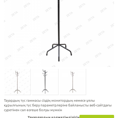
Тауардың түс гаммасы сіздің монитордың немесе ұялы
құрылғының түс беру параметрлеріне байланысты веб-сайтдағы
суретінен сәл өзгеше болуы мүмкін
Тауарлардың қолжетімділігін