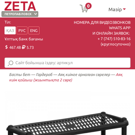
0
Мәзір
Тіл:
НОМЕРА ДЛЯ ВИДЕОЗВОНКОВ
WHATS APP
ҚАЗ
РУС
ENG
И ОНЛАЙН ЗАЯВОК:
+ 7 (747) 510-83-16
Ұлттық банк бағамы
(круглосуточно)
467.48
5.73
Басты бет
—
Гардероб
—
Аяқ киімге арналған сөрелер
—
Аяқ
киім қойғыш (жиынтықта 2 сөре)