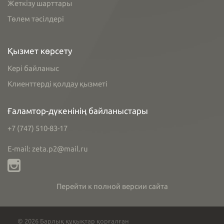
Жеткізу шарттары
Төлем тәсілдері
Қызмет көрсету
Кері байланыс
Клиенттерді қолдау қызметі
Ғаламтор-дүкенінің байланыстары
+7 (747) 510-83-17
E-mail: zeta.p2@mail.ru
Перейти к полной версии сайта
© 2026 Барлық құқықтар қорғалған