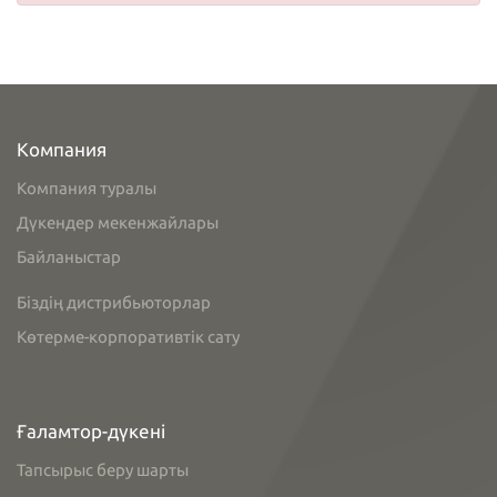
Компания
Компания туралы
Дүкендер мекенжайлары
Байланыстар
Біздің дистрибьюторлар
Көтерме-корпоративтік сату
Ғаламтор-дүкені
Тапсырыс беру шарты