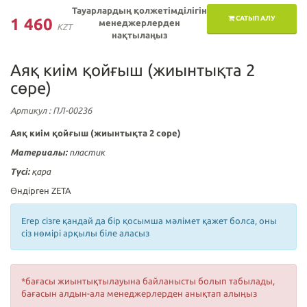
Тауарлардың қолжетімділігін
САТЫП АЛУ
1 460
менеджерлерден
KZT
нақтылаңыз
Аяқ киім қойғыш (жиынтықта 2
сөре)
Артикул
: ПЛ-00236
Аяқ киім қойғыш (жиынтықта 2 сөре)
Материалы:
пластик
Түсі:
қара
Өндірген ZETA
Егер сізге қандай да бір қосымша мәлімет қажет болса, оны
сіз нөмірі арқылы біле аласыз
*бағасы жиынтықтылауына байланысты болып табылады,
бағасын алдын-ала менеджерлерден анықтап алыңыз