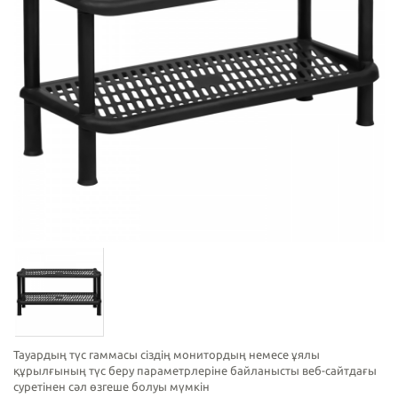
Тауардың түс гаммасы сіздің монитордың немесе ұялы
құрылғының түс беру параметрлеріне байланысты веб-сайтдағы
суретінен сәл өзгеше болуы мүмкін