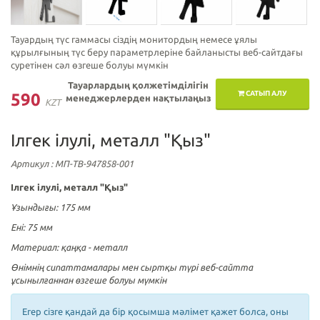
Тауардың түс гаммасы сіздің монитордың немесе ұялы
құрылғының түс беру параметрлеріне байланысты веб-сайтдағы
суретінен сәл өзгеше болуы мүмкін
Тауарлардың қолжетімділігін
САТЫП АЛУ
590
менеджерлерден нақтылаңыз
KZT
Ілгек ілулі, металл "Қыз"
Артикул
: МП-ТВ-947858-001
Ілгек ілулі, металл "Қыз"
Ұзындығы: 175 мм
Ені: 75 мм
Материал: қаңқа - металл
Өнімнің сипаттамалары мен сыртқы түрі веб-сайтта
ұсынылғаннан өзгеше болуы мүмкін
Егер сізге қандай да бір қосымша мәлімет қажет болса, оны