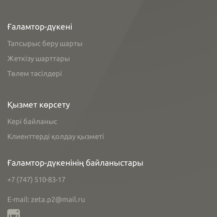
Ғаламтор-дүкені
Тапсырыс беру шарты
Жеткізу шарттары
Төлем тәсілдері
Қызмет көрсету
Кері байланыс
Клиенттерді қолдау қызметі
Ғаламтор-дүкенінің байланыстары
+7 (747) 510-83-17
E-mail: zeta.p2@mail.ru