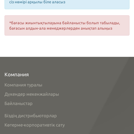
сіз нөмірі арқылы біле аласыз
*бағасы жиынтықтылауына байланысты болып табылады,
бағасын алдын-ала менеджерлерден анықтап алыңыз
Компания
Компания туралы
Дүкендер мекенжайлары
Байланыстар
Біздің дистрибьюторлар
Көтерме-корпоративтік сату