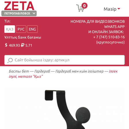
0
Мәзір
Тіл:
НОМЕРА ДЛЯ ВИДЕОЗВОНКОВ
WHATS APP
ҚАЗ
РУС
ENG
И ОНЛАЙН ЗАЯВОК:
+ 7 (747) 510-83-16
Ұлттық банк бағамы
(круглосуточно)
469.93
5.71
Басты бет
—
Гардероб
—
Гардероб мен киім ілгіштер
—
Ілгек
ілулі, металл "Қыз"