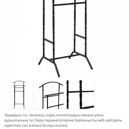
Тауардың түс гаммасы сіздің монитордың немесе ұялы
құрылғының түс беру параметрлеріне байланысты веб-сайтдағы
суретінен сәл өзгеше болуы мүмкін