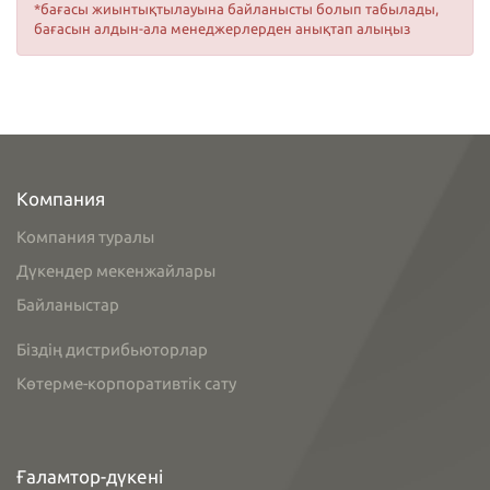
*бағасы жиынтықтылауына байланысты болып табылады,
бағасын алдын-ала менеджерлерден анықтап алыңыз
Компания
Компания туралы
Дүкендер мекенжайлары
Байланыстар
Біздің дистрибьюторлар
Көтерме-корпоративтік сату
Ғаламтор-дүкені