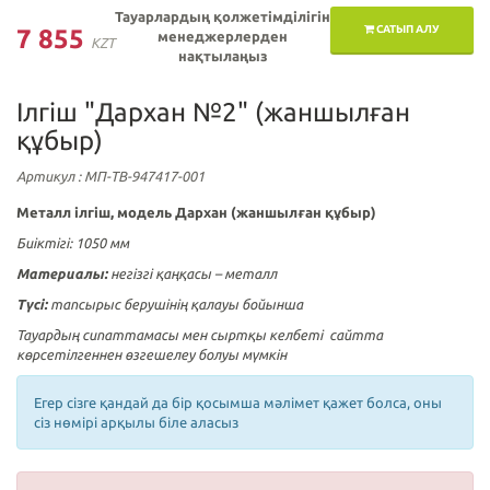
Тауарлардың қолжетімділігін
САТЫП АЛУ
7 855
менеджерлерден
KZT
нақтылаңыз
Ілгіш "Дархан №2" (жаншылған
құбыр)
Артикул
: МП-ТВ-947417-001
Металл ілгіш, модель Дархан (жаншылған құбыр)
Биіктігі: 1050 мм
Материалы:
негізгі қаңқасы – металл
Түсі:
тапсырыс берушінің қалауы бойынша
Тауардың сипаттамасы мен сыртқы келбеті сайтта
көрсетілгеннен өзгешелеу болуы мүмкін
Егер сізге қандай да бір қосымша мәлімет қажет болса, оны
сіз нөмірі арқылы біле аласыз