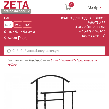
0
Мәзір
Тіл:
НОМЕРА ДЛЯ ВИДЕОЗВОНКОВ
WHATS APP
ҚАЗ
РУС
ENG
И ОНЛАЙН ЗАЯВОК:
+ 7 (747) 510-83-16
Ұлттық банк бағамы
(круглосуточно)
467.48
5.73
Басты бет
—
Гардероб
—
—
Ілгіш "Дархан №2" (жаншылған
құбыр)