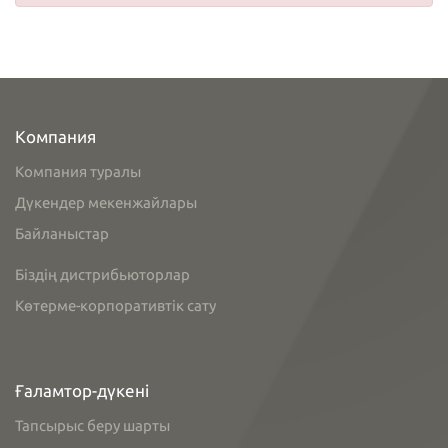
Компания
Компания туралы
Дүкендер мекенжайлары
Байланыстар
Біздің дистрибьюторлар
Көтерме-корпоративтік сату
Ғаламтор-дүкені
Тапсырыс беру шарты