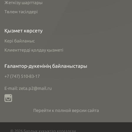
Жеткізу шарттары
Төлем тәсілдері
Қызмет көрсету
Кері байланыс
Клиенттерді қолдау қызметі
Ғаламтор-дүкенінің байланыстары
+7 (747) 510-83-17
E-mail: zeta.p2@mail.ru
Перейти к полной версии сайта
© 2026 Барлық құқықтар қорғалған