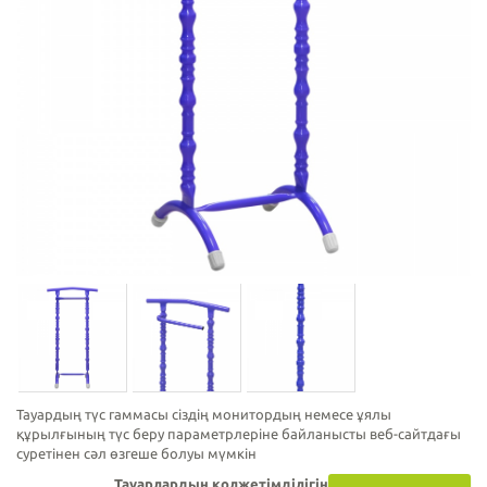
Тауардың түс гаммасы сіздің монитордың немесе ұялы
құрылғының түс беру параметрлеріне байланысты веб-сайтдағы
суретінен сәл өзгеше болуы мүмкін
Тауарлардың қолжетімділігін