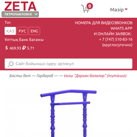
0
Мәзір
Тіл:
НОМЕРА ДЛЯ ВИДЕОЗВОНКОВ
WHATS APP
ҚАЗ
РУС
ENG
И ОНЛАЙН ЗАЯВОК:
+ 7 (747) 510-83-16
Ұлттық банк бағамы
(круглосуточно)
469.93
5.71
Басты бет
—
Гардероб
—
—
Ілгіш "Дархан балалар" (түтікше)