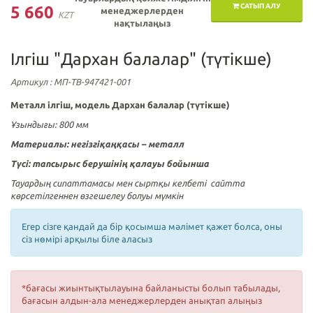
САТЫП АЛУ
5 660
менеджерлерден
KZT
нақтылаңыз
Ілгіш "Дархан балалар" (түтікше)
Артикул
: МП-ТВ-947421-001
Металл ілгіш, модель Дархан балалар (түтікше)
Ұзындығы: 800 мм
Материалы:
негізгіқаңқасы – металл
Түсі:
тапсырыс берушінің қалауы бойынша
Тауардың сипаттамасы мен сыртқы келбеті сайтта
көрсетілгеннен өзгешелеу болуы мүмкін
Егер сізге қандай да бір қосымша мәлімет қажет болса, оны
сіз нөмірі арқылы біле аласыз
*бағасы жиынтықтылауына байланысты болып табылады,
бағасын алдын-ала менеджерлерден анықтап алыңыз