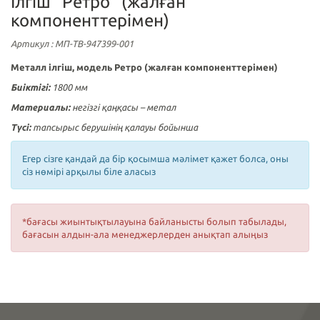
Ілгіш "Ретро" (жалған
компоненттерімен)
Артикул
: МП-ТВ-947399-001
Металл ілгіш, модель Ретро (жалған компоненттерімен)
Биіктігі:
1800 мм
Материалы:
негізгі қаңқасы – метал
Түсі:
тапсырыс берушінің қалауы бойынша
Егер сізге қандай да бір қосымша мәлімет қажет болса, оны
сіз нөмірі арқылы біле аласыз
*бағасы жиынтықтылауына байланысты болып табылады,
бағасын алдын-ала менеджерлерден анықтап алыңыз