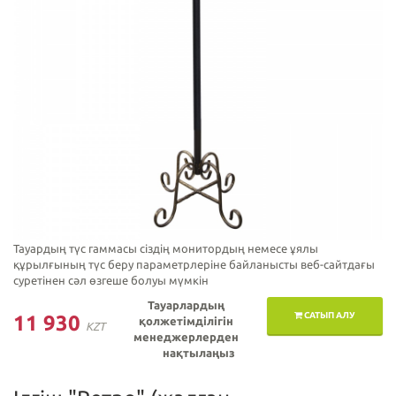
Тауардың түс гаммасы сіздің монитордың немесе ұялы
құрылғының түс беру параметрлеріне байланысты веб-сайтдағы
суретінен сәл өзгеше болуы мүмкін
Тауарлардың
САТЫП АЛУ
11 930
қолжетімділігін
KZT
менеджерлерден
нақтылаңыз