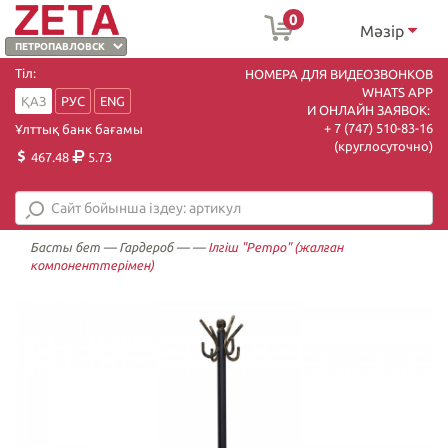
0
Мәзір
Тіл:
НОМЕРА ДЛЯ ВИДЕОЗВОНКОВ
WHATS APP
ҚАЗ
РУС
ENG
И ОНЛАЙН ЗАЯВОК:
+ 7 (747) 510-83-16
Ұлттық банк бағамы
(круглосуточно)
467.48
5.73
Басты бет
—
Гардероб
—
—
Ілгіш "Ретро" (жалған
компоненттерімен)