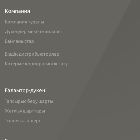
Компания
Компания туралы
Дүкендер мекенжайлары
Байланыстар
Біздің дистрибьюторлар
Көтерме-корпоративтік сату
Ғаламтор-дүкені
Тапсырыс беру шарты
Жеткізу шарттары
Төлем тәсілдері