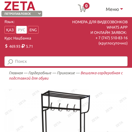
0
Меню
Язык:
НОМЕРА ДЛЯ ВИДЕОЗВОНКОВ
WHATS APP
ҚАЗ
РУС
ENG
И ОНЛАЙН ЗАЯВОК:
+ 7 (747) 510-83-16
Курс Нацбанка
(круглосуточно)
469.93
5.71
Главная
—
Гардеробные
—
Прихожие
—
Вешалка-гардеробная с
подставкой для обуви