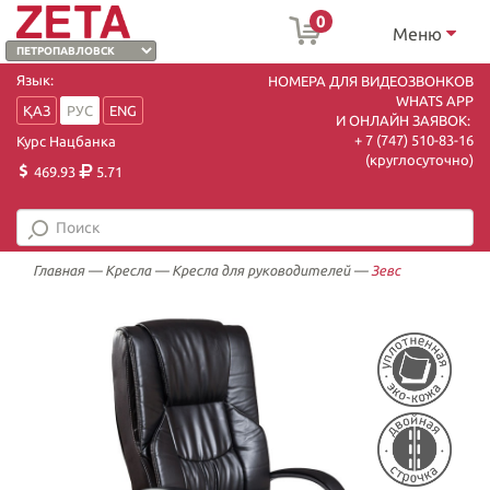
0
Меню
Язык:
НОМЕРА ДЛЯ ВИДЕОЗВОНКОВ
WHATS APP
ҚАЗ
РУС
ENG
И ОНЛАЙН ЗАЯВОК:
+ 7 (747) 510-83-16
Курс Нацбанка
(круглосуточно)
469.93
5.71
Главная
—
Кресла
—
Кресла для руководителей
—
Зевс