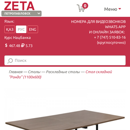
0
Меню
Язык:
НОМЕРА ДЛЯ ВИДЕОЗВОНКОВ
WHATS APP
ҚАЗ
РУС
ENG
И ОНЛАЙН ЗАЯВОК:
+ 7 (747) 510-83-16
Курс Нацбанка
(круглосуточно)
467.48
5.73
Главная
—
Столы
—
Раскладные столы
—
Стол складной
"Рондо" (1100х600)