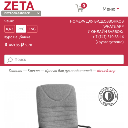
0
Меню
Язык:
НОМЕРА ДЛЯ ВИДЕОЗВОНКОВ
WHATS APP
ҚАЗ
РУС
ENG
И ОНЛАЙН ЗАЯВОК:
+ 7 (747) 510-83-16
Курс Нацбанка
(круглосуточно)
469.85
5.78
Главная
—
Кресла
—
Кресла для руководителей
—
Менеджер