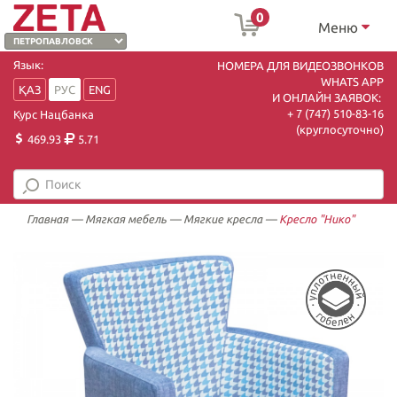
0
Меню
Язык:
НОМЕРА ДЛЯ ВИДЕОЗВОНКОВ
WHATS APP
ҚАЗ
РУС
ENG
И ОНЛАЙН ЗАЯВОК:
+ 7 (747) 510-83-16
Курс Нацбанка
(круглосуточно)
469.93
5.71
Главная
—
Мягкая мебель
—
Мягкие кресла
—
Кресло "Нико"