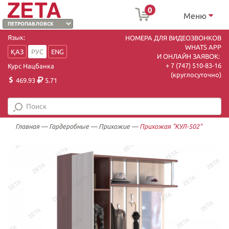
0
Меню
Язык:
НОМЕРА ДЛЯ ВИДЕОЗВОНКОВ
WHATS APP
ҚАЗ
РУС
ENG
И ОНЛАЙН ЗАЯВОК:
+ 7 (747) 510-83-16
Курс Нацбанка
(круглосуточно)
469.93
5.71
Главная
—
Гардеробные
—
Прихожие
—
Прихожая "КУЛ-502"