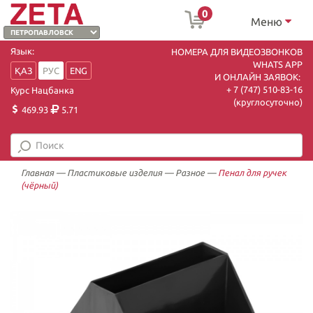
0
Меню
Язык:
НОМЕРА ДЛЯ ВИДЕОЗВОНКОВ
WHATS APP
ҚАЗ
РУС
ENG
И ОНЛАЙН ЗАЯВОК:
+ 7 (747) 510-83-16
Курс Нацбанка
(круглосуточно)
469.93
5.71
Главная
—
Пластиковые изделия
—
Разное
—
Пенал для ручек
(чёрный)