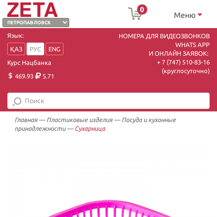
0
Меню
Язык:
НОМЕРА ДЛЯ ВИДЕОЗВОНКОВ
WHATS APP
ҚАЗ
РУС
ENG
И ОНЛАЙН ЗАЯВОК:
+ 7 (747) 510-83-16
Курс Нацбанка
(круглосуточно)
469.93
5.71
Главная
—
Пластиковые изделия
—
Посуда и кухонные
принадлежности
—
Сухарница