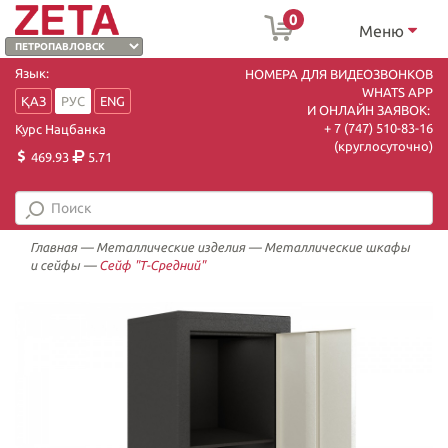
0
Меню
Язык:
НОМЕРА ДЛЯ ВИДЕОЗВОНКОВ
WHATS APP
ҚАЗ
РУС
ENG
И ОНЛАЙН ЗАЯВОК:
+ 7 (747) 510-83-16
Курс Нацбанка
(круглосуточно)
469.93
5.71
Главная
—
Металлические изделия
—
Металлические шкафы
и сейфы
—
Сейф "Т-Средний"