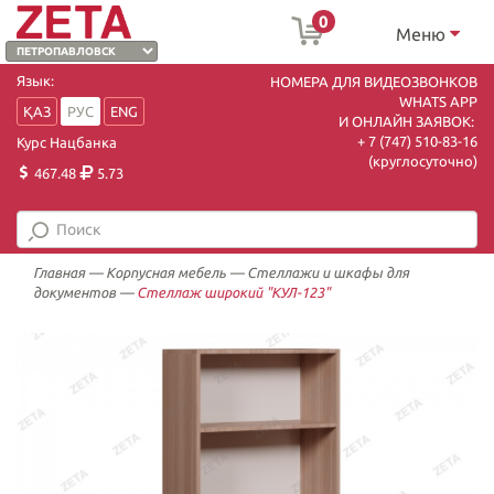
0
Меню
Язык:
НОМЕРА ДЛЯ ВИДЕОЗВОНКОВ
WHATS APP
ҚАЗ
РУС
ENG
И ОНЛАЙН ЗАЯВОК:
+ 7 (747) 510-83-16
Курс Нацбанка
(круглосуточно)
467.48
5.73
Главная
—
Корпусная мебель
—
Стеллажи и шкафы для
документов
—
Стеллаж широкий "КУЛ-123"