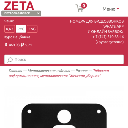
0
Меню
Язык:
НОМЕРА ДЛЯ ВИДЕОЗВОНКОВ
WHATS APP
ҚАЗ
РУС
ENG
И ОНЛАЙН ЗАЯВОК:
+ 7 (747) 510-83-16
Курс Нацбанка
(круглосуточно)
469.93
5.71
Главная
—
Металлические изделия
—
Разное
—
Табличка
информационная, металлическая "Женская уборная"