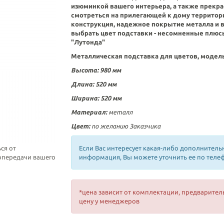
изюминкой вашего интерьера, а также прекра
смотреться на прилегающей к дому территор
конструкция, надежное покрытие металла и 
выбрать цвет подставки - несомненные плю
"
Лутонда
"
Металлическая подставка для цветов, модел
Высота: 980 мм
Длина: 520 мм
Ширина: 520 мм
Материал:
металл
Цвет:
по желанию Заказчика
ся от
Если Вас интересует какая-либо дополнитель
топередачи вашего
информация, Вы можете уточнить ее по теле
*цена зависит от комплектации, предварител
цену у менеджеров