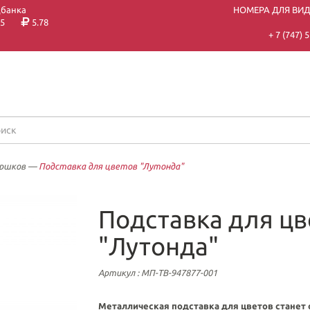
цбанка
НОМЕРА ДЛЯ ВИ
5
5.78
+ 7 (747)
оршков
—
Подставка для цветов "Лутонда"
Подставка для цв
"Лутонда"
Артикул
: МП-ТВ-947877-001
Металлическая подставка для цветов станет