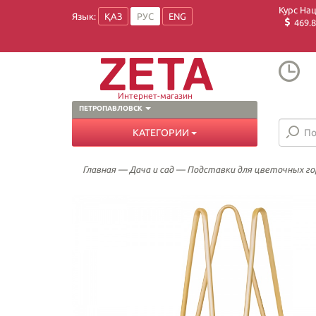
Курс На
Язык:
ҚАЗ
РУС
ENG
469.8
Интернет-магазин
ПЕТРОПАВЛОВСК
КАТЕГОРИИ
Главная
—
Дача и сад
—
Подставки для цветочных г