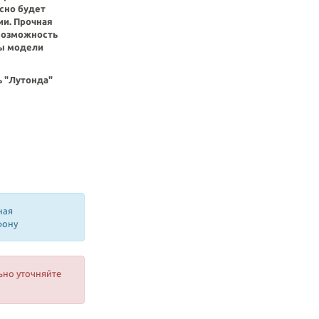
сно будет
ии. Прочная
возможность
сы модели
ь "Лутонда"
ная
фону
ьно уточняйте