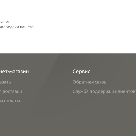
ся от
топередачи вашего
нет-магазин
Сервис
азать
Обратная связь
я доставки
Служба поддержки клиентов
ы оплаты