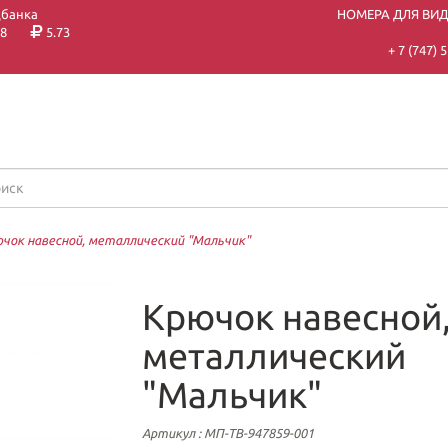
цбанка
НОМЕРА ДЛЯ ВИ
8
5.73
+ 7 (747)
чок навесной, металлический "Мальчик"
Крючок навесной
металлический
"Мальчик"
Артикул
: МП-ТВ-947859-001