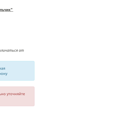
альчик"
тличаться от
ная
фону
ьно уточняйте