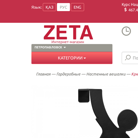
Курс На
Язык:
ҚАЗ
РУС
ENG
467.4
Интернет-магазин
ПЕТРОПАВЛОВСК
КАТЕГОРИИ
Главная
—
Гардеробные
—
Настенные вешалки
—
Крю