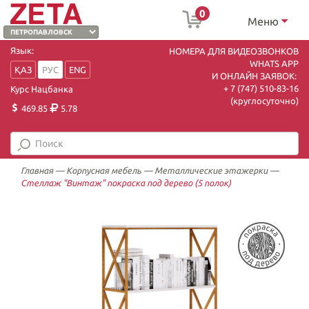
0
Меню
Язык:
НОМЕРА ДЛЯ ВИДЕОЗВОНКОВ
WHATS APP
ҚАЗ
РУС
ENG
И ОНЛАЙН ЗАЯВОК:
+ 7 (747) 510-83-16
Курс Нацбанка
(круглосуточно)
469.85
5.78
Главная
—
Корпусная мебель
—
Металлические этажерки
—
Стеллаж "Винтаж" покраска под дерево (5 полок)