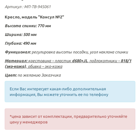
Артикул
: МП-ТВ-945061
Кресло
, модель "Консул №2"
Высота спинки:
770 мм
Ширина:
500 мм
Глубина:
490 мм
Функционал:
регулировка высоты посадки, угол наклона спинки
Материал:
крестовина – пластик
d680+
JL
, подлокотники –
818/1
(эко-кожа)
, обивка – эко-кожа
Цвет:
по желанию Заказчика
Если Вас интересует какая-либо дополнительная
информация, Вы можете уточнить ее по телефону
*цена зависит от комплектации, предварительно уточняйте
цену у менеджеров