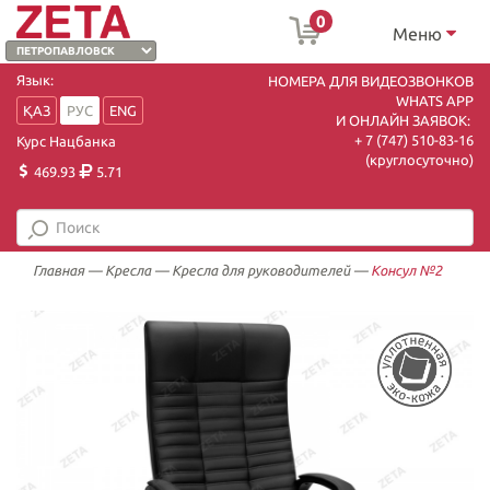
0
Меню
Язык:
НОМЕРА ДЛЯ ВИДЕОЗВОНКОВ
WHATS APP
ҚАЗ
РУС
ENG
И ОНЛАЙН ЗАЯВОК:
+ 7 (747) 510-83-16
Курс Нацбанка
(круглосуточно)
469.93
5.71
Главная
—
Кресла
—
Кресла для руководителей
—
Консул №2